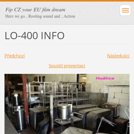
Fip CZ your EU film dream
Here we go , Rooling sound and ..Action
LO-400 INFO
Předchozí
Následující
Spustit prezentaci