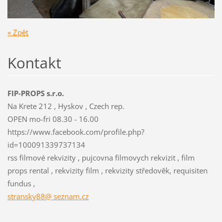
« Zpět
Kontakt
FIP-PROPS s.r.o.
Na Krete 212 , Hyskov , Czech rep.
OPEN mo-fri 08.30 - 16.00
https://www.facebook.com/profile.php?
id=100091339737134
rss filmové rekvizity , pujcovna filmovych rekvizit , film
props rental , rekvizity film , rekvizity středověk, requisiten
fundus ,
stransky88@ seznam.cz