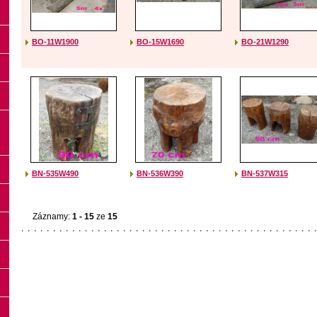
BO-11W1900
BO-15W1690
BO-21W1290
BN-535W490
BN-536W390
BN-537W315
Záznamy:
1 - 15
ze
15