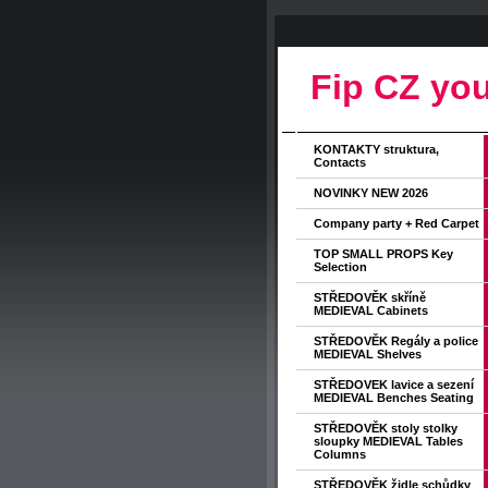
Fip CZ you
KONTAKTY struktura,
Contacts
NOVINKY NEW 2026
Company party + Red Carpet
TOP SMALL PROPS Key
Selection
STŘEDOVĚK skříně
MEDIEVAL Cabinets
STŘEDOVĚK Regály a police
MEDIEVAL Shelves
STŘEDOVEK lavice a sezení
MEDIEVAL Benches Seating
STŘEDOVĚK stoly stolky
sloupky MEDIEVAL Tables
Columns
STŘEDOVĚK židle schůdky