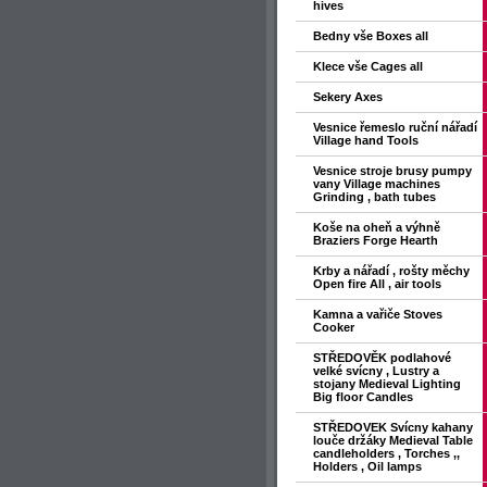
hives
Bedny vše Boxes all
Klece vše Cages all
Sekery Axes
Vesnice řemeslo ruční nářadí
Village hand Tools
Vesnice stroje brusy pumpy
vany Village machines
Grinding , bath tubes
Koše na oheň a výhně
Braziers Forge Hearth
Krby a nářadí , rošty měchy
Open fire All , air tools
Kamna a vařiče Stoves
Cooker
STŘEDOVĚK podlahové
velké svícny , Lustry a
stojany Medieval Lighting
Big floor Candles
STŘEDOVEK Svícny kahany
louče držáky Medieval Table
candleholders , Torches ,,
Holders , Oil lamps