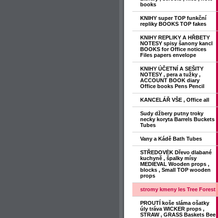
books
KNIHY super TOP funkční
repliky BOOKS TOP fakes
KNIHY REPLIKY A HŘBETY
NOTESY spisy šanony kancl
BOOKS for Office notices
Files papers envelope
KNIHY ÚČETNÍ A SEŠITY
NOTESY , pera a tužky ,
ACCOUNT BOOK diary
Office books Pens Pencil
KANCELÁŘ VŠE , Office all
Sudy džbery putny troky
necky koryta Barrels Buckets
Tubes
Vany a Kádě Bath Tubes
STŘEDOVĖK Dřevo dlabané
kuchyně , špalky mísy
MEDIEVAL Wooden props ,
blocks , Small TOP wooden
props
stromy kmeny les Tree Forest
PROUTÍ koše sláma ošatky
úly tráva WICKER props ,
STRAW , GRASS Baskets Bee