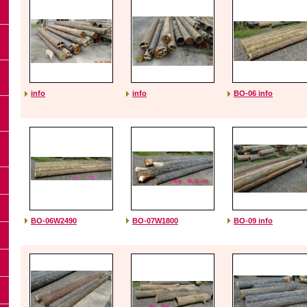
info
info
BO-06 info
BO-06W2490
BO-07W1800
BO-09 info