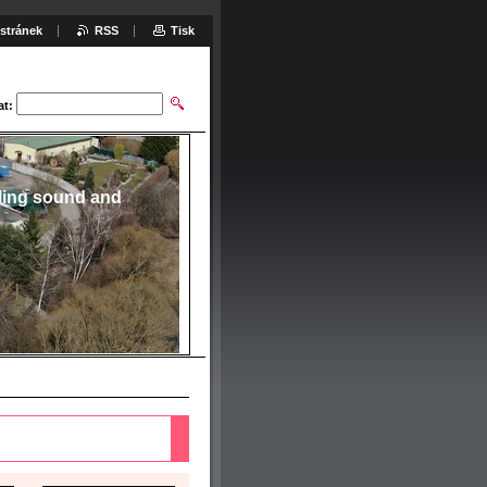
stránek
RSS
Tisk
at:
ling sound and