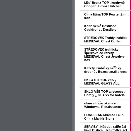
Měď Bronz TOP , kuchyně
Cooper , Bronze kitchen
Cín a litina TOP Pewter Zinn ,
Iron
Kotle velké Destilace
Cauldrons , Destilery
STŘEDOVĚK Truhly truhlice
MEDIEVAL Chest Coffer
STŘEDOVEK truhličky
šperkovnice kazety
MEDIEVAL Chest Jewelery
box
Kazety Krabičky skříňky
drobné , Boxes small props
SKLO STŘEDOVĚK ,
MEDIEVAL GLASS ALL
SKLO VŠE TOP a recepce ,
Hotely ,, GLASS for hotels
okna vitráže okenice
Windows , Renaissance
PORCELÁN Mramor TOP ,
China Marble Stone
SERVISY , Nádobí, talíře čaj
káva Dishes , Tea Coffee set ,