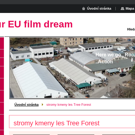
Úvodní stránka
Mapa 
r EU film dream
Hled
Here we go , Roo
..Action
Úvodní stránka
stromy kmeny les Tree Forest
stromy kmeny les Tree Forest