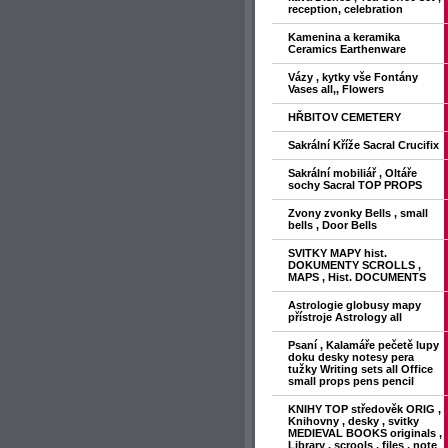
reception, celebration
Kamenina a keramika
Ceramics Earthenware
Vázy , kytky vše Fontány
Vases all,, Flowers
HŘBITOV CEMETERY
Sakrální Kříže Sacral Crucifix
Sakrální mobiliář , Oltáře
sochy Sacral TOP PROPS
Zvony zvonky Bells , small
bells , Door Bells
SVITKY MAPY hist.
DOKUMENTY SCROLLS ,
MAPS , Hist. DOCUMENTS
Astrologie globusy mapy
přístroje Astrology all
Psaní , Kalamáře pečetě lupy
doku desky notesy pera
tužky Writing sets all Office
small props pens pencil
KNIHY TOP středověk ORIG ,
Knihovny , desky , svitky
MEDIEVAL BOOKS originals ,
Library , scrools , files , note