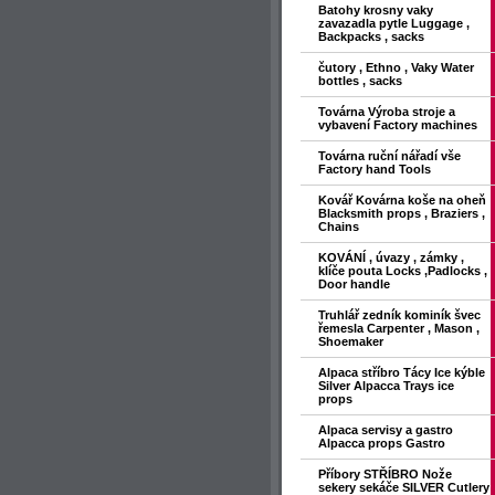
Batohy krosny vaky
zavazadla pytle Luggage ,
Backpacks , sacks
čutory , Ethno , Vaky Water
bottles , sacks
Továrna Výroba stroje a
vybavení Factory machines
Továrna ruční nářadí vše
Factory hand Tools
Kovář Kovárna koše na oheň
Blacksmith props , Braziers ,
Chains
KOVÁNÍ , úvazy , zámky ,
klíče pouta Locks ,Padlocks ,
Door handle
Truhlář zedník kominík švec
řemesla Carpenter , Mason ,
Shoemaker
Alpaca stříbro Tácy Ice kýble
Silver Alpacca Trays ice
props
Alpaca servisy a gastro
Alpacca props Gastro
Příbory STŘÍBRO Nože
sekery sekáče SILVER Cutlery