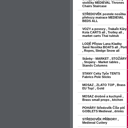
stoličky MEDIEVAL Thrones
Chairs Staircase
STŘEDOVĚK postele nosítka
přehozy matrace MEDIEVAL
BEDS ALL
VOZY a povozy , Trakaře Káry
Kola CARTS all , Trolley all ,
market carts Thai tuktuk
LODĚ Přístav Lana Kladky
Saně Nosítka BOATS all , Port
, Ropes, Sledge Snow all
Stánky - MARKET , STOŽÁRY
, Stojany - Market tables ,
Stands Columns
STANY Celty Tyče TENTS
Fabrics Pole Sticks
MOSAZ , ZLATO TOP , Brass
EU Top! , Gold
MOSAZ drobné a kuchyně ,
Brass small props , kitchen
POHÁRY Středověk Číše pití
GOBLETS Medieval , drinks
STŘEDOVĚK PŘÍBORY ,
Medieval Cutlery