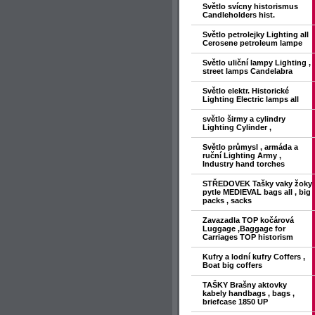
Světlo svícny historismus
Candleholders hist.
Světlo petrolejky Lighting all
Cerosene petroleum lampe
Světlo uliční lampy Lighting ,
street lamps Candelabra
Světlo elektr. Historické
Lighting Electric lamps all
světlo širmy a cylindry
Lighting Cylinder ,
Světlo průmysl , armáda a
ruční Lighting Army ,
Industry hand torches
STŘEDOVEK Tašky vaky žoky
pytle MEDIEVAL bags all , big
packs , sacks
Zavazadla TOP kočárová
Luggage ,Baggage for
Carriages TOP historism
Kufry a lodní kufry Coffers ,
Boat big coffers
TAŠKY Brašny aktovky
kabely handbags , bags ,
briefcase 1850 UP