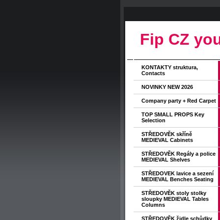
Fip CZ you
KONTAKTY struktura,
Contacts
NOVINKY NEW 2026
Company party + Red Carpet
TOP SMALL PROPS Key
Selection
STŘEDOVĚK skříně
MEDIEVAL Cabinets
STŘEDOVĚK Regály a police
MEDIEVAL Shelves
STŘEDOVEK lavice a sezení
MEDIEVAL Benches Seating
STŘEDOVĚK stoly stolky
sloupky MEDIEVAL Tables
Columns
STŘEDOVĚK židle schůdky