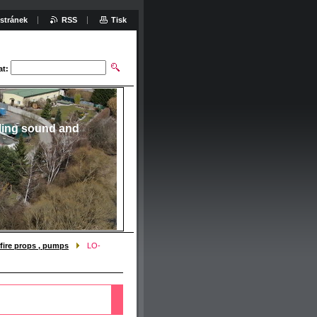
stránek
RSS
Tisk
at:
ling sound and
fire props , pumps
LO-