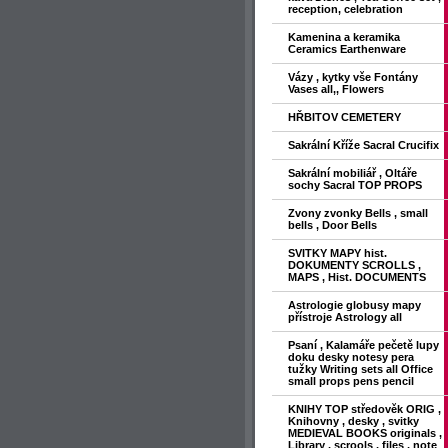
reception, celebration
Kamenina a keramika
Ceramics Earthenware
Vázy , kytky vše Fontány
Vases all,, Flowers
HŘBITOV CEMETERY
Sakrální Kříže Sacral Crucifix
Sakrální mobiliář , Oltáře
sochy Sacral TOP PROPS
Zvony zvonky Bells , small
bells , Door Bells
SVITKY MAPY hist.
DOKUMENTY SCROLLS ,
MAPS , Hist. DOCUMENTS
Astrologie globusy mapy
přístroje Astrology all
Psaní , Kalamáře pečetě lupy
doku desky notesy pera
tužky Writing sets all Office
small props pens pencil
KNIHY TOP středověk ORIG ,
Knihovny , desky , svitky
MEDIEVAL BOOKS originals ,
Library , scrools , files , note