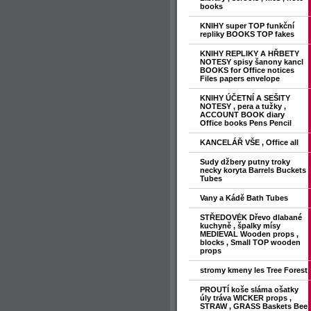
books
KNIHY super TOP funkční
repliky BOOKS TOP fakes
KNIHY REPLIKY A HŘBETY
NOTESY spisy šanony kancl
BOOKS for Office notices
Files papers envelope
KNIHY ÚČETNÍ A SEŠITY
NOTESY , pera a tužky ,
ACCOUNT BOOK diary
Office books Pens Pencil
KANCELÁŘ VŠE , Office all
Sudy džbery putny troky
necky koryta Barrels Buckets
Tubes
Vany a Kádě Bath Tubes
STŘEDOVĖK Dřevo dlabané
kuchyně , špalky mísy
MEDIEVAL Wooden props ,
blocks , Small TOP wooden
props
stromy kmeny les Tree Forest
PROUTÍ koše sláma ošatky
úly tráva WICKER props ,
STRAW , GRASS Baskets Bee