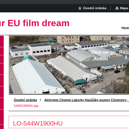
Úvodní stránka
Mapa 
r EU film dream
Hled
Here we go , Roo
..Action
Úvodní stránka
Alchymie Chemie Laborky Hasičáky pumpy Chemistry , 
544W1900HU.jpg
LO-544W1900HU