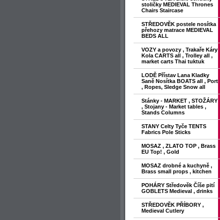
stoličky MEDIEVAL Thrones
Chairs Staircase
STŘEDOVĚK postele nosítka
přehozy matrace MEDIEVAL
BEDS ALL
VOZY a povozy , Trakaře Káry
Kola CARTS all , Trolley all ,
market carts Thai tuktuk
LODĚ Přístav Lana Kladky
Saně Nosítka BOATS all , Port
, Ropes, Sledge Snow all
Stánky - MARKET , STOŽÁRY
, Stojany - Market tables ,
Stands Columns
STANY Celty Tyče TENTS
Fabrics Pole Sticks
MOSAZ , ZLATO TOP , Brass
EU Top! , Gold
MOSAZ drobné a kuchyně ,
Brass small props , kitchen
POHÁRY Středověk Číše pití
GOBLETS Medieval , drinks
STŘEDOVĚK PŘÍBORY ,
Medieval Cutlery