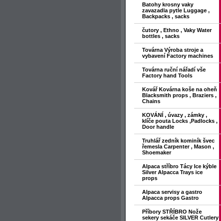
Batohy krosny vaky
zavazadla pytle Luggage ,
Backpacks , sacks
čutory , Ethno , Vaky Water
bottles , sacks
Továrna Výroba stroje a
vybavení Factory machines
Továrna ruční nářadí vše
Factory hand Tools
Kovář Kovárna koše na oheň
Blacksmith props , Braziers ,
Chains
KOVÁNÍ , úvazy , zámky ,
klíče pouta Locks ,Padlocks ,
Door handle
Truhlář zedník kominík švec
řemesla Carpenter , Mason ,
Shoemaker
Alpaca stříbro Tácy Ice kýble
Silver Alpacca Trays ice
props
Alpaca servisy a gastro
Alpacca props Gastro
Příbory STŘÍBRO Nože
sekery sekáče SILVER Cutlery