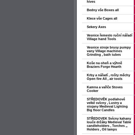
hives
Bedny vše Boxes all
Klece vše Cages all
Sekery Axes
Vesnice řemeslo ruční nářadí
Village hand Tools
Vesnice stroje brusy pumpy
vany Village machines
Grinding , bath tubes
Koše na oheň a výhně
Braziers Forge Hearth
Krby a nářadí , rošty měchy
Open fire All , air tools
Kamna a vařiče Stoves
Cooker
STŘEDOVĚK podlahové
velké svícny , Lustry a
stojany Medieval Lighting
Big floor Candles
STŘEDOVEK Svícny kahany
louče držáky Medieval Table
candleholders , Torches ,,
Holders , Oil lamps