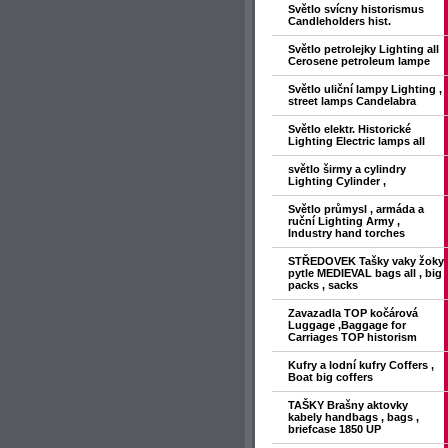
Světlo svícny historismus
Candleholders hist.
Světlo petrolejky Lighting all
Cerosene petroleum lampe
Světlo uliční lampy Lighting ,
street lamps Candelabra
Světlo elektr. Historické
Lighting Electric lamps all
světlo širmy a cylindry
Lighting Cylinder ,
Světlo průmysl , armáda a
ruční Lighting Army ,
Industry hand torches
STŘEDOVEK Tašky vaky žoky
pytle MEDIEVAL bags all , big
packs , sacks
Zavazadla TOP kočárová
Luggage ,Baggage for
Carriages TOP historism
Kufry a lodní kufry Coffers ,
Boat big coffers
TAŠKY Brašny aktovky
kabely handbags , bags ,
briefcase 1850 UP