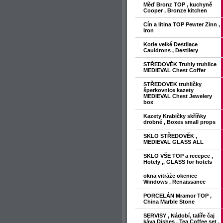
Měď Bronz TOP , kuchyně
Cooper , Bronze kitchen
Cín a litina TOP Pewter Zinn ,
Iron
Kotle velké Destilace
Cauldrons , Destilery
STŘEDOVĚK Truhly truhlice
MEDIEVAL Chest Coffer
STŘEDOVEK truhličky
šperkovnice kazety
MEDIEVAL Chest Jewelery
box
Kazety Krabičky skříňky
drobné , Boxes small props
SKLO STŘEDOVĚK ,
MEDIEVAL GLASS ALL
SKLO VŠE TOP a recepce ,
Hotely ,, GLASS for hotels
okna vitráže okenice
Windows , Renaissance
PORCELÁN Mramor TOP ,
China Marble Stone
SERVISY , Nádobí, talíře čaj
káva Dishes , Tea Coffee set ,