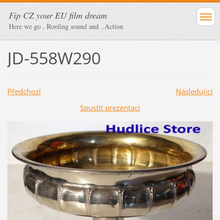
Fip CZ your EU film dream
Here we go , Rooling sound and ..Action
JD-558W290
Předchozí
Následující
Spustit prezentaci