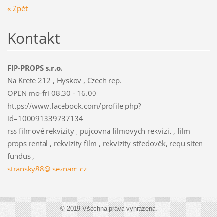
« Zpět
Kontakt
FIP-PROPS s.r.o.
Na Krete 212 , Hyskov , Czech rep.
OPEN mo-fri 08.30 - 16.00
https://www.facebook.com/profile.php?
id=100091339737134
rss filmové rekvizity , pujcovna filmovych rekvizit , film
props rental , rekvizity film , rekvizity středověk, requisiten
fundus ,
stransky88@ seznam.cz
© 2019 Všechna práva vyhrazena.