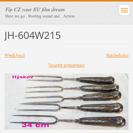
Fip CZ your EU film dream
Here we go , Rooling sound and ..Action
JH-604W215
Předchozí
Následující
Spustit prezentaci