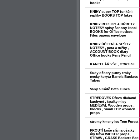
books
KNIHY super TOP funkční
repliky BOOKS TOP fakes
KNIHY REPLIKY A HŘBETY
NOTESY spisy šanony kancl
BOOKS for Office notices
Files papers envelope
KNIHY ÚČETNÍ A SEŠITY
NOTESY , pera a tužky ,
ACCOUNT BOOK diary
Office books Pens Pencil
KANCELÁŘ VŠE , Office all
Sudy džbery putny troky
necky koryta Barrels Buckets
Tubes
Vany a Kádě Bath Tubes
STŘEDOVĖK Dřevo dlabané
kuchyně , špalky mísy
MEDIEVAL Wooden props ,
blocks , Small TOP wooden
props
stromy kmeny les Tree Forest
PROUTÍ koše sláma ošatky
úly tráva WICKER props ,
STRAW , GRASS Baskets Bee