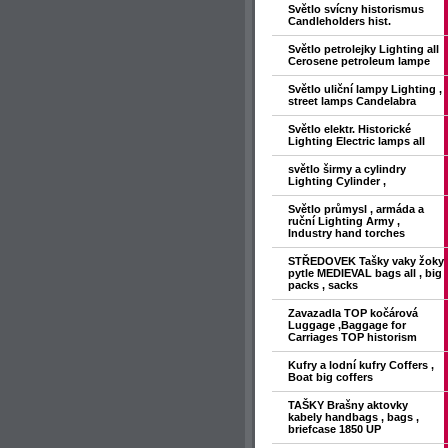
Světlo svícny historismus
Candleholders hist.
Světlo petrolejky Lighting all
Cerosene petroleum lampe
Světlo uliční lampy Lighting ,
street lamps Candelabra
Světlo elektr. Historické
Lighting Electric lamps all
světlo širmy a cylindry
Lighting Cylinder ,
Světlo průmysl , armáda a
ruční Lighting Army ,
Industry hand torches
STŘEDOVEK Tašky vaky žoky
pytle MEDIEVAL bags all , big
packs , sacks
Zavazadla TOP kočárová
Luggage ,Baggage for
Carriages TOP historism
Kufry a lodní kufry Coffers ,
Boat big coffers
TAŠKY Brašny aktovky
kabely handbags , bags ,
briefcase 1850 UP