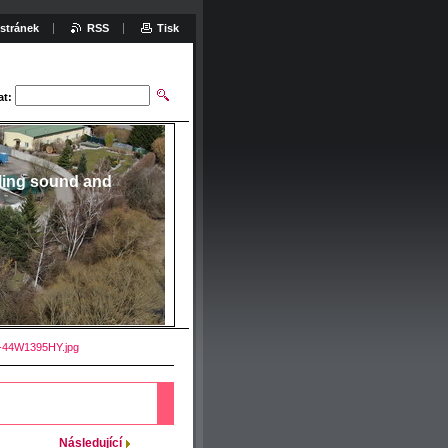
stránek
RSS
Tisk
at:
ling sound and
-44W1395HY.jpg
Následující