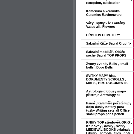
reception, celebration
Kamenina a keramika
Ceramics Earthenware
Vázy , kytky vše Fontány
Vases all,, Flowers
HŘBITOV CEMETERY
Sakrální Kříže Sacral Crucifix
Sakrální mobiliář , Oltáře
sochy Sacral TOP PROPS
Zvony zvonky Bells , small
bells , Door Bells
SVITKY MAPY hist.
DOKUMENTY SCROLLS ,
MAPS , Hist. DOCUMENTS
Astrologie globusy mapy
přístroje Astrology all
Psaní , Kalamáře pečetě lupy
doku desky notesy pera
tužky Writing sets all Office
small props pens pencil
KNIHY TOP středověk ORIG ,
Knihovny , desky , svitky
MEDIEVAL BOOKS originals ,
Library , scrools , files , note