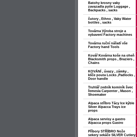
Batohy krosny vaky
zavazadla pytle Luggage ,
Backpacks , sacks
čutory , Ethno , Vaky Water
bottles , sacks
Továrna Výroba stroje a
vybavení Factory machines
Továrna ruční nářadí vše
Factory hand Tools
Kovář Kovárna koše na oheň
Blacksmith props , Braziers ,
Chains
KOVÁNÍ , úvazy , zámky ,
klíče pouta Locks ,Padlocks ,
Door handle
Truhlář zedník kominík švec
řemesla Carpenter , Mason ,
Shoemaker
Alpaca stříbro Tácy Ice kýble
Silver Alpacca Trays ice
props
Alpaca servisy a gastro
Alpacca props Gastro
Příbory STŘÍBRO Nože
sekery sekáče SILVER Cutlery