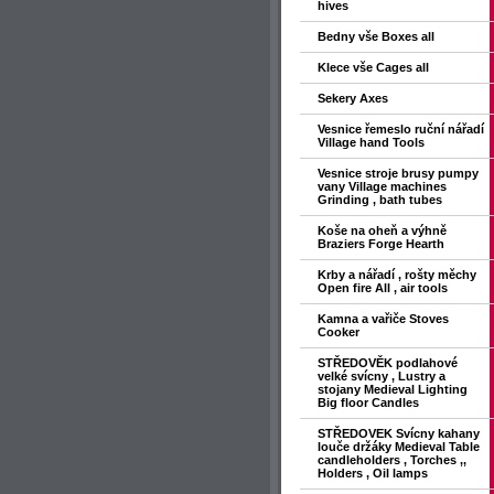
hives
Bedny vše Boxes all
Klece vše Cages all
Sekery Axes
Vesnice řemeslo ruční nářadí
Village hand Tools
Vesnice stroje brusy pumpy
vany Village machines
Grinding , bath tubes
Koše na oheň a výhně
Braziers Forge Hearth
Krby a nářadí , rošty měchy
Open fire All , air tools
Kamna a vařiče Stoves
Cooker
STŘEDOVĚK podlahové
velké svícny , Lustry a
stojany Medieval Lighting
Big floor Candles
STŘEDOVEK Svícny kahany
louče držáky Medieval Table
candleholders , Torches ,,
Holders , Oil lamps