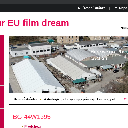
Úvodní stránka
Mapa 
r EU film dream
Hled
Here we go , Roo
..Action
Úvodní stránka
Astrologie globusy mapy přístroje Astrology all
BG
BG-44W1395
Předchozí