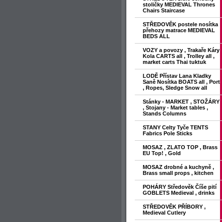
stoličky MEDIEVAL Thrones
Chairs Staircase
STŘEDOVĚK postele nosítka
přehozy matrace MEDIEVAL
BEDS ALL
VOZY a povozy , Trakaře Káry
Kola CARTS all , Trolley all ,
market carts Thai tuktuk
LODĚ Přístav Lana Kladky
Saně Nosítka BOATS all , Port
, Ropes, Sledge Snow all
Stánky - MARKET , STOŽÁRY
, Stojany - Market tables ,
Stands Columns
STANY Celty Tyče TENTS
Fabrics Pole Sticks
MOSAZ , ZLATO TOP , Brass
EU Top! , Gold
MOSAZ drobné a kuchyně ,
Brass small props , kitchen
POHÁRY Středověk Číše pití
GOBLETS Medieval , drinks
STŘEDOVĚK PŘÍBORY ,
Medieval Cutlery