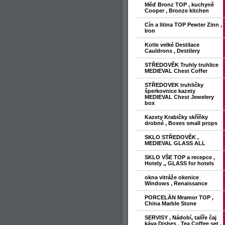
Měď Bronz TOP , kuchyně
Cooper , Bronze kitchen
Cín a litina TOP Pewter Zinn ,
Iron
Kotle velké Destilace
Cauldrons , Destilery
STŘEDOVĚK Truhly truhlice
MEDIEVAL Chest Coffer
STŘEDOVEK truhličky
šperkovnice kazety
MEDIEVAL Chest Jewelery
box
Kazety Krabičky skříňky
drobné , Boxes small props
SKLO STŘEDOVĚK ,
MEDIEVAL GLASS ALL
SKLO VŠE TOP a recepce ,
Hotely ,, GLASS for hotels
okna vitráže okenice
Windows , Renaissance
PORCELÁN Mramor TOP ,
China Marble Stone
SERVISY , Nádobí, talíře čaj
káva Dishes , Tea Coffee set ,