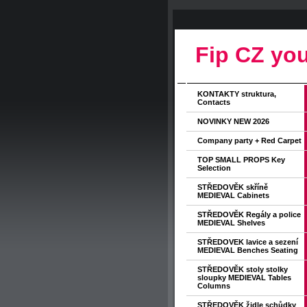
Fip CZ you
KONTAKTY struktura,
Contacts
NOVINKY NEW 2026
Company party + Red Carpet
TOP SMALL PROPS Key
Selection
STŘEDOVĚK skříně
MEDIEVAL Cabinets
STŘEDOVĚK Regály a police
MEDIEVAL Shelves
STŘEDOVEK lavice a sezení
MEDIEVAL Benches Seating
STŘEDOVĚK stoly stolky
sloupky MEDIEVAL Tables
Columns
STŘEDOVĚK židle schůdky