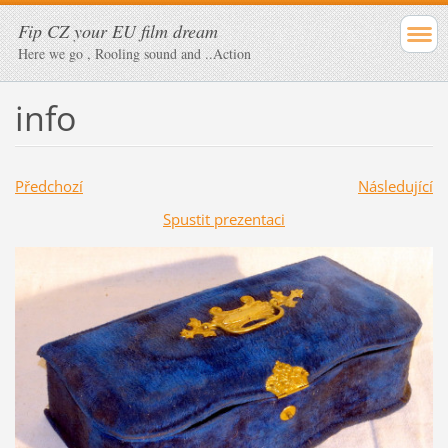
Fip CZ your EU film dream
Here we go , Rooling sound and ..Action
info
Předchozí
Následující
Spustit prezentaci