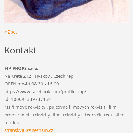
« Zpět
Kontakt
FIP-PROPS s.r.o.
Na Krete 212 , Hyskov , Czech rep.
OPEN mo-fri 08.30 - 16.00
https://www.facebook.com/profile.php?
id=100091339737134
rss filmové rekvizity , pujcovna filmovych rekvizit , film
props rental , rekvizity film , rekvizity středověk, requisiten
fundus ,
stransky88@ seznam.cz