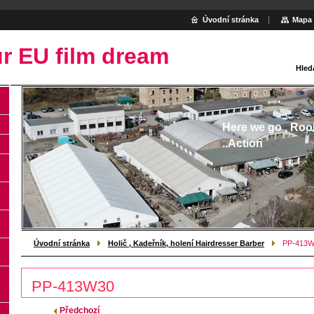
Úvodní stránka
Mapa 
r EU film dream
Hled
Here we go , Roo
..Action
Úvodní stránka
Holič , Kadeřník, holení Hairdresser Barber
PP-413W
PP-413W30
Předchozí