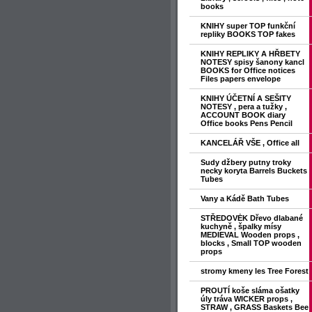
books
KNIHY super TOP funkční
repliky BOOKS TOP fakes
KNIHY REPLIKY A HŘBETY
NOTESY spisy šanony kancl
BOOKS for Office notices
Files papers envelope
KNIHY ÚČETNÍ A SEŠITY
NOTESY , pera a tužky ,
ACCOUNT BOOK diary
Office books Pens Pencil
KANCELÁŘ VŠE , Office all
Sudy džbery putny troky
necky koryta Barrels Buckets
Tubes
Vany a Kádě Bath Tubes
STŘEDOVĖK Dřevo dlabané
kuchyně , špalky mísy
MEDIEVAL Wooden props ,
blocks , Small TOP wooden
props
stromy kmeny les Tree Forest
PROUTÍ koše sláma ošatky
úly tráva WICKER props ,
STRAW , GRASS Baskets Bee