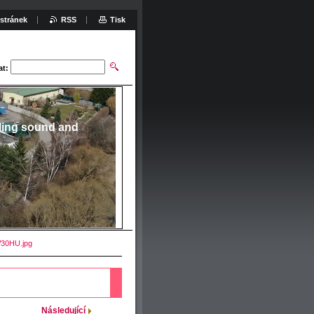
stránek
RSS
Tisk
at:
ling sound and
30HU.jpg
Následující