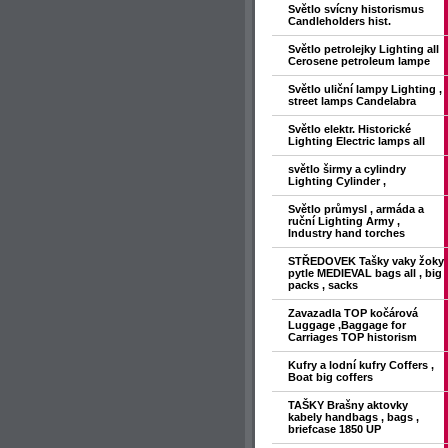
Světlo svícny historismus
Candleholders hist.
Světlo petrolejky Lighting all
Cerosene petroleum lampe
Světlo uliční lampy Lighting ,
street lamps Candelabra
Světlo elektr. Historické
Lighting Electric lamps all
světlo širmy a cylindry
Lighting Cylinder ,
Světlo průmysl , armáda a
ruční Lighting Army ,
Industry hand torches
STŘEDOVEK Tašky vaky žoky
pytle MEDIEVAL bags all , big
packs , sacks
Zavazadla TOP kočárová
Luggage ,Baggage for
Carriages TOP historism
Kufry a lodní kufry Coffers ,
Boat big coffers
TAŠKY Brašny aktovky
kabely handbags , bags ,
briefcase 1850 UP