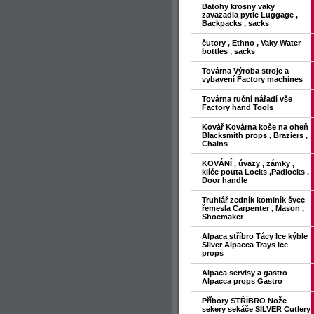
Batohy krosny vaky
zavazadla pytle Luggage ,
Backpacks , sacks
čutory , Ethno , Vaky Water
bottles , sacks
Továrna Výroba stroje a
vybavení Factory machines
Továrna ruční nářadí vše
Factory hand Tools
Kovář Kovárna koše na oheň
Blacksmith props , Braziers ,
Chains
KOVÁNÍ , úvazy , zámky ,
klíče pouta Locks ,Padlocks ,
Door handle
Truhlář zedník kominík švec
řemesla Carpenter , Mason ,
Shoemaker
Alpaca stříbro Tácy Ice kýble
Silver Alpacca Trays ice
props
Alpaca servisy a gastro
Alpacca props Gastro
Příbory STŘÍBRO Nože
sekery sekáče SILVER Cutlery