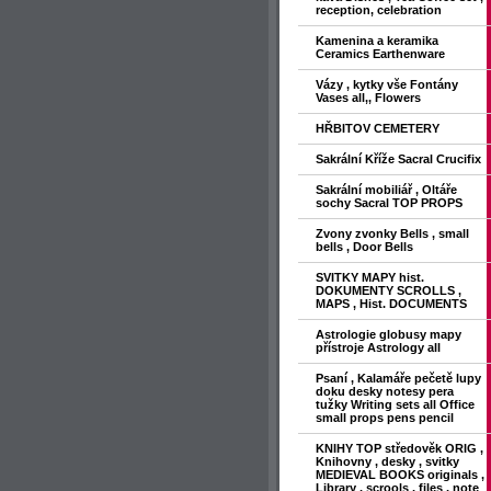
reception, celebration
Kamenina a keramika
Ceramics Earthenware
Vázy , kytky vše Fontány
Vases all,, Flowers
HŘBITOV CEMETERY
Sakrální Kříže Sacral Crucifix
Sakrální mobiliář , Oltáře
sochy Sacral TOP PROPS
Zvony zvonky Bells , small
bells , Door Bells
SVITKY MAPY hist.
DOKUMENTY SCROLLS ,
MAPS , Hist. DOCUMENTS
Astrologie globusy mapy
přístroje Astrology all
Psaní , Kalamáře pečetě lupy
doku desky notesy pera
tužky Writing sets all Office
small props pens pencil
KNIHY TOP středověk ORIG ,
Knihovny , desky , svitky
MEDIEVAL BOOKS originals ,
Library , scrools , files , note