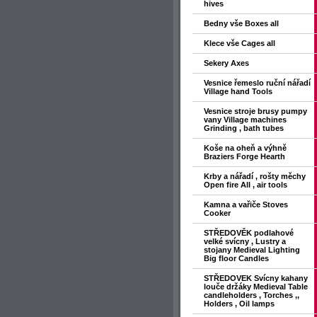
hives
Bedny vše Boxes all
Klece vše Cages all
Sekery Axes
Vesnice řemeslo ruční nářadí
Village hand Tools
Vesnice stroje brusy pumpy
vany Village machines
Grinding , bath tubes
Koše na oheň a výhně
Braziers Forge Hearth
Krby a nářadí , rošty měchy
Open fire All , air tools
Kamna a vařiče Stoves
Cooker
STŘEDOVĚK podlahové
velké svícny , Lustry a
stojany Medieval Lighting
Big floor Candles
STŘEDOVEK Svícny kahany
louče držáky Medieval Table
candleholders , Torches ,,
Holders , Oil lamps