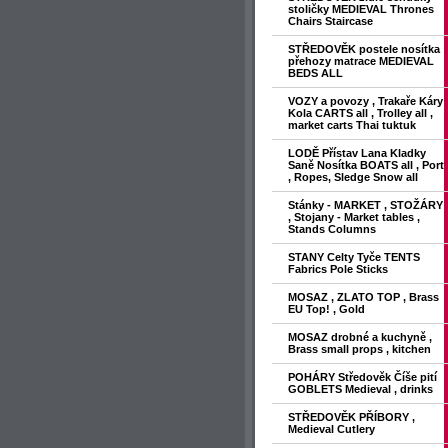
stoličky MEDIEVAL Thrones
Chairs Staircase
STŘEDOVĚK postele nosítka
přehozy matrace MEDIEVAL
BEDS ALL
VOZY a povozy , Trakaře Káry
Kola CARTS all , Trolley all ,
market carts Thai tuktuk
LODĚ Přístav Lana Kladky
Saně Nosítka BOATS all , Port
, Ropes, Sledge Snow all
Stánky - MARKET , STOŽÁRY
, Stojany - Market tables ,
Stands Columns
STANY Celty Tyče TENTS
Fabrics Pole Sticks
MOSAZ , ZLATO TOP , Brass
EU Top! , Gold
MOSAZ drobné a kuchyně ,
Brass small props , kitchen
POHÁRY Středověk Číše pití
GOBLETS Medieval , drinks
STŘEDOVĚK PŘÍBORY ,
Medieval Cutlery