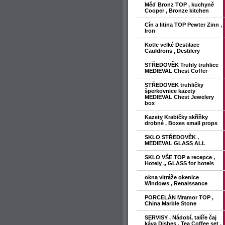
Měď Bronz TOP , kuchyně
Cooper , Bronze kitchen
Cín a litina TOP Pewter Zinn ,
Iron
Kotle velké Destilace
Cauldrons , Destilery
STŘEDOVĚK Truhly truhlice
MEDIEVAL Chest Coffer
STŘEDOVEK truhličky
šperkovnice kazety
MEDIEVAL Chest Jewelery
box
Kazety Krabičky skříňky
drobné , Boxes small props
SKLO STŘEDOVĚK ,
MEDIEVAL GLASS ALL
SKLO VŠE TOP a recepce ,
Hotely ,, GLASS for hotels
okna vitráže okenice
Windows , Renaissance
PORCELÁN Mramor TOP ,
China Marble Stone
SERVISY , Nádobí, talíře čaj
káva Dishes , Tea Coffee set ,