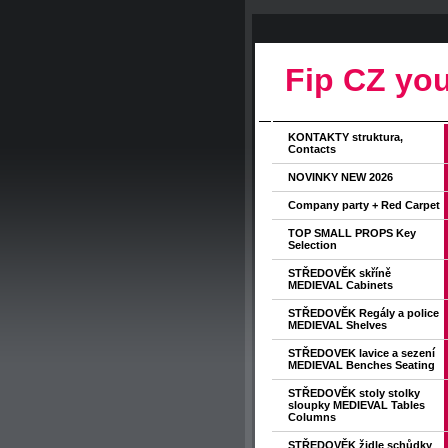
Fip CZ you
KONTAKTY struktura,
Contacts
NOVINKY NEW 2026
Company party + Red Carpet
TOP SMALL PROPS Key
Selection
STŘEDOVĚK skříně
MEDIEVAL Cabinets
STŘEDOVĚK Regály a police
MEDIEVAL Shelves
STŘEDOVEK lavice a sezení
MEDIEVAL Benches Seating
STŘEDOVĚK stoly stolky
sloupky MEDIEVAL Tables
Columns
STŘEDOVĚK židle schůdky