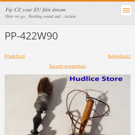
Fip CZ your EU film dream
Here we go , Rooling sound and ..Action
PP-422W90
Předchozí
Následující
Spustit prezentaci