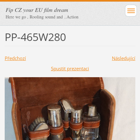
Fip CZ your EU film dream
Here we go , Rooling sound and ..Action
PP-465W280
Předchozí
Následující
Spustit prezentaci