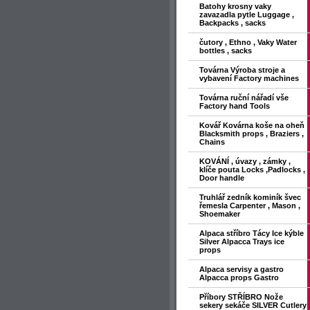
Batohy krosny vaky
zavazadla pytle Luggage ,
Backpacks , sacks
čutory , Ethno , Vaky Water
bottles , sacks
Továrna Výroba stroje a
vybavení Factory machines
Továrna ruční nářadí vše
Factory hand Tools
Kovář Kovárna koše na oheň
Blacksmith props , Braziers ,
Chains
KOVÁNÍ , úvazy , zámky ,
klíče pouta Locks ,Padlocks ,
Door handle
Truhlář zedník kominík švec
řemesla Carpenter , Mason ,
Shoemaker
Alpaca stříbro Tácy Ice kýble
Silver Alpacca Trays ice
props
Alpaca servisy a gastro
Alpacca props Gastro
Příbory STŘÍBRO Nože
sekery sekáče SILVER Cutlery