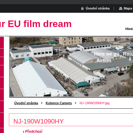
Úvodní stránka
Mapa 
r EU film dream
Hled
Here we go , Roo
..Action
Úvodní stránka
Koberce Carpets
NJ-190W1090HY.jpg
NJ-190W1090HY
Předchozí