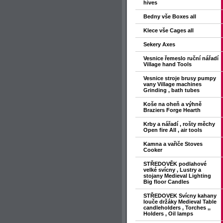
hives
Bedny vše Boxes all
Klece vše Cages all
Sekery Axes
Vesnice řemeslo ruční nářadí
Village hand Tools
Vesnice stroje brusy pumpy
vany Village machines
Grinding , bath tubes
Koše na oheň a výhně
Braziers Forge Hearth
Krby a nářadí , rošty měchy
Open fire All , air tools
Kamna a vařiče Stoves
Cooker
STŘEDOVĚK podlahové
velké svícny , Lustry a
stojany Medieval Lighting
Big floor Candles
STŘEDOVEK Svícny kahany
louče držáky Medieval Table
candleholders , Torches ,,
Holders , Oil lamps