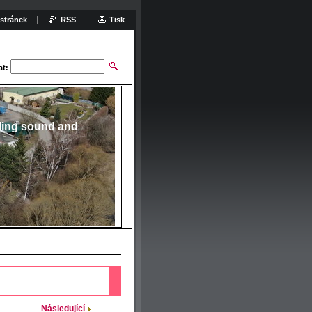
stránek
RSS
Tisk
at:
ling sound and
Následující