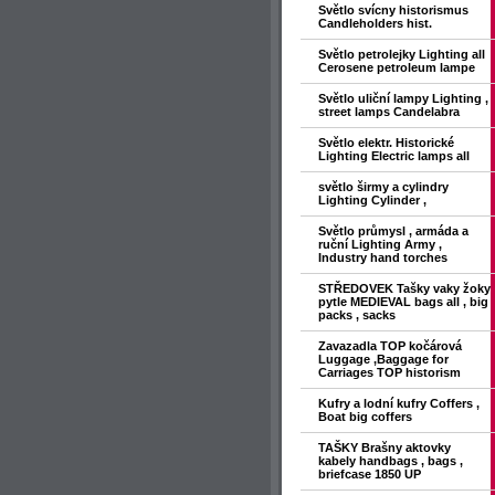
Světlo svícny historismus
Candleholders hist.
Světlo petrolejky Lighting all
Cerosene petroleum lampe
Světlo uliční lampy Lighting ,
street lamps Candelabra
Světlo elektr. Historické
Lighting Electric lamps all
světlo širmy a cylindry
Lighting Cylinder ,
Světlo průmysl , armáda a
ruční Lighting Army ,
Industry hand torches
STŘEDOVEK Tašky vaky žoky
pytle MEDIEVAL bags all , big
packs , sacks
Zavazadla TOP kočárová
Luggage ,Baggage for
Carriages TOP historism
Kufry a lodní kufry Coffers ,
Boat big coffers
TAŠKY Brašny aktovky
kabely handbags , bags ,
briefcase 1850 UP