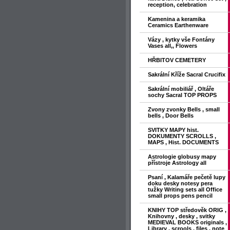
reception, celebration
Kamenina a keramika
Ceramics Earthenware
Vázy , kytky vše Fontány
Vases all,, Flowers
HŘBITOV CEMETERY
Sakrální Kříže Sacral Crucifix
Sakrální mobiliář , Oltáře
sochy Sacral TOP PROPS
Zvony zvonky Bells , small
bells , Door Bells
SVITKY MAPY hist.
DOKUMENTY SCROLLS ,
MAPS , Hist. DOCUMENTS
Astrologie globusy mapy
přístroje Astrology all
Psaní , Kalamáře pečetě lupy
doku desky notesy pera
tužky Writing sets all Office
small props pens pencil
KNIHY TOP středověk ORIG ,
Knihovny , desky , svitky
MEDIEVAL BOOKS originals ,
Library , scrools , files , note