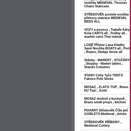
stoličky MEDIEVAL Thrones
Chairs Staircase
STŘEDOVĚK postele nosítka
přehozy matrace MEDIEVAL
BEDS ALL
VOZY a povozy , Trakaře Káry
Kola CARTS all , Trolley all ,
market carts Thai tuktuk
LODĚ Přístav Lana Kladky
Saně Nosítka BOATS all , Port
, Ropes, Sledge Snow all
Stánky - MARKET , STOŽÁRY
, Stojany - Market tables ,
Stands Columns
STANY Celty Tyče TENTS
Fabrics Pole Sticks
MOSAZ , ZLATO TOP , Brass
EU Top! , Gold
MOSAZ drobné a kuchyně ,
Brass small props , kitchen
POHÁRY Středověk Číše pití
GOBLETS Medieval , drinks
STŘEDOVĚK PŘÍBORY ,
Medieval Cutlery