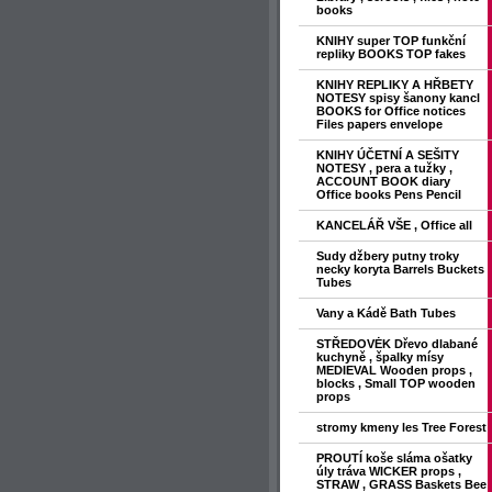
books
KNIHY super TOP funkční
repliky BOOKS TOP fakes
KNIHY REPLIKY A HŘBETY
NOTESY spisy šanony kancl
BOOKS for Office notices
Files papers envelope
KNIHY ÚČETNÍ A SEŠITY
NOTESY , pera a tužky ,
ACCOUNT BOOK diary
Office books Pens Pencil
KANCELÁŘ VŠE , Office all
Sudy džbery putny troky
necky koryta Barrels Buckets
Tubes
Vany a Kádě Bath Tubes
STŘEDOVĖK Dřevo dlabané
kuchyně , špalky mísy
MEDIEVAL Wooden props ,
blocks , Small TOP wooden
props
stromy kmeny les Tree Forest
PROUTÍ koše sláma ošatky
úly tráva WICKER props ,
STRAW , GRASS Baskets Bee