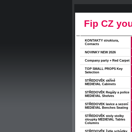
Fip CZ you
KONTAKTY struktura,
Contacts
NOVINKY NEW 2026
Company party + Red Carpet
TOP SMALL PROPS Key
Selection
STŘEDOVĚK skříně
MEDIEVAL Cabinets
STŘEDOVĚK Regály a police
MEDIEVAL Shelves
STŘEDOVEK lavice a sezení
MEDIEVAL Benches Seating
STŘEDOVĚK stoly stolky
sloupky MEDIEVAL Tables
Columns
STŘEDOVĚK židle schůdky