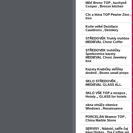
Měď Bronz TOP , kuchyně
Cooper , Bronze kitchen
Cín a litina TOP Pewter Zinn ,
Iron
Kotle velké Destilace
Cauldrons , Destilery
STŘEDOVĚK Truhly truhlice
MEDIEVAL Chest Coffer
STŘEDOVEK truhličky
šperkovnice kazety
MEDIEVAL Chest Jewelery
box
Kazety Krabičky skříňky
drobné , Boxes small props
SKLO STŘEDOVĚK ,
MEDIEVAL GLASS ALL
SKLO VŠE TOP a recepce ,
Hotely ,, GLASS for hotels
okna vitráže okenice
Windows , Renaissance
PORCELÁN Mramor TOP ,
China Marble Stone
SERVISY , Nádobí, talíře čaj
káva Dishes , Tea Coffee set ,