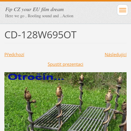
Fip CZ your EU film dream
Here we go , Rooling sound and ..Action
CD-128W695OT
Předchozí
Následující
Spustit prezentaci