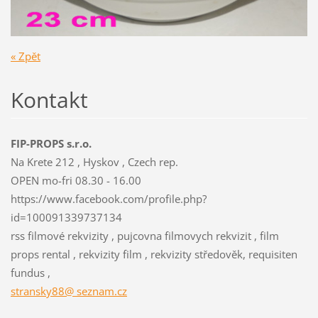
« Zpět
Kontakt
FIP-PROPS s.r.o.
Na Krete 212 , Hyskov , Czech rep.
OPEN mo-fri 08.30 - 16.00
https://www.facebook.com/profile.php?
id=100091339737134
rss filmové rekvizity , pujcovna filmovych rekvizit , film
props rental , rekvizity film , rekvizity středověk, requisiten
fundus ,
stransky88@ seznam.cz