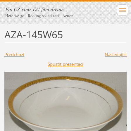
Fip CZ your EU film dream
Here we go , Rooling sound and ..Action
AZA-145W65
Předchozí
Následující
Spustit prezentaci