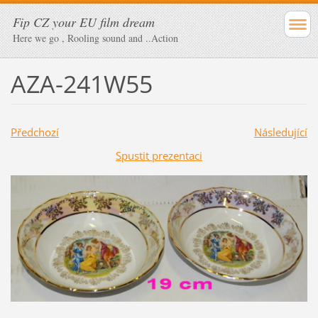
Fip CZ your EU film dream
Here we go , Rooling sound and ..Action
AZA-241W55
Předchozí
Následující
Spustit prezentaci