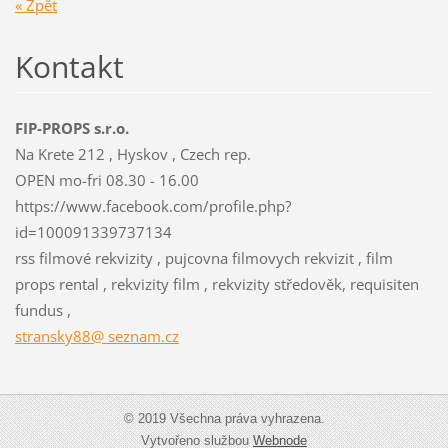
« Zpět
Kontakt
FIP-PROPS s.r.o.
Na Krete 212 , Hyskov , Czech rep.
OPEN mo-fri 08.30 - 16.00
https://www.facebook.com/profile.php?
id=100091339737134
rss filmové rekvizity , pujcovna filmovych rekvizit , film
props rental , rekvizity film , rekvizity středověk, requisiten
fundus ,
stransky88@ seznam.cz
© 2019 Všechna práva vyhrazena.
Vytvořeno službou
Webnode