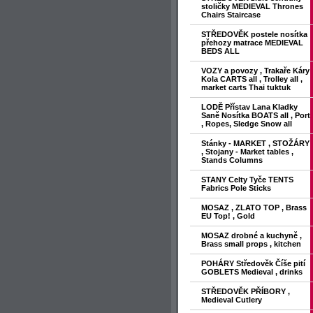
stoličky MEDIEVAL Thrones
Chairs Staircase
STŘEDOVĚK postele nosítka
přehozy matrace MEDIEVAL
BEDS ALL
VOZY a povozy , Trakaře Káry
Kola CARTS all , Trolley all ,
market carts Thai tuktuk
LODĚ Přístav Lana Kladky
Saně Nosítka BOATS all , Port
, Ropes, Sledge Snow all
Stánky - MARKET , STOŽÁRY
, Stojany - Market tables ,
Stands Columns
STANY Celty Tyče TENTS
Fabrics Pole Sticks
MOSAZ , ZLATO TOP , Brass
EU Top! , Gold
MOSAZ drobné a kuchyně ,
Brass small props , kitchen
POHÁRY Středověk Číše pití
GOBLETS Medieval , drinks
STŘEDOVĚK PŘÍBORY ,
Medieval Cutlery