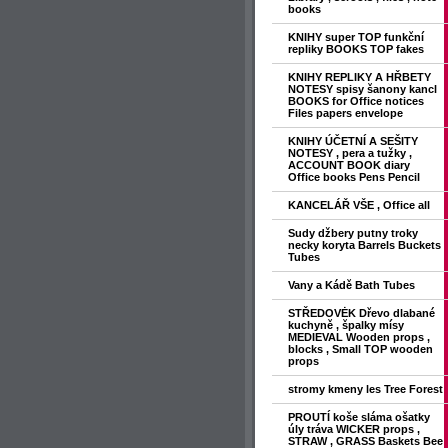
books
KNIHY super TOP funkční
repliky BOOKS TOP fakes
KNIHY REPLIKY A HŘBETY
NOTESY spisy šanony kancl
BOOKS for Office notices
Files papers envelope
KNIHY ÚČETNÍ A SEŠITY
NOTESY , pera a tužky ,
ACCOUNT BOOK diary
Office books Pens Pencil
KANCELÁŘ VŠE , Office all
Sudy džbery putny troky
necky koryta Barrels Buckets
Tubes
Vany a Kádě Bath Tubes
STŘEDOVĖK Dřevo dlabané
kuchyně , špalky mísy
MEDIEVAL Wooden props ,
blocks , Small TOP wooden
props
stromy kmeny les Tree Forest
PROUTÍ koše sláma ošatky
úly tráva WICKER props ,
STRAW , GRASS Baskets Bee