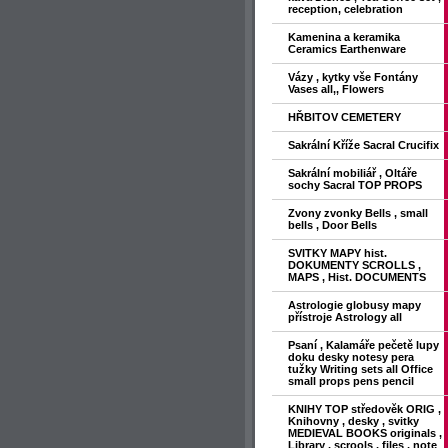
reception, celebration
Kamenina a keramika
Ceramics Earthenware
Vázy , kytky vše Fontány
Vases all,, Flowers
HŘBITOV CEMETERY
Sakrální Kříže Sacral Crucifix
Sakrální mobiliář , Oltáře
sochy Sacral TOP PROPS
Zvony zvonky Bells , small
bells , Door Bells
SVITKY MAPY hist.
DOKUMENTY SCROLLS ,
MAPS , Hist. DOCUMENTS
Astrologie globusy mapy
přístroje Astrology all
Psaní , Kalamáře pečetě lupy
doku desky notesy pera
tužky Writing sets all Office
small props pens pencil
KNIHY TOP středověk ORIG ,
Knihovny , desky , svitky
MEDIEVAL BOOKS originals ,
Library , scrools , files , note