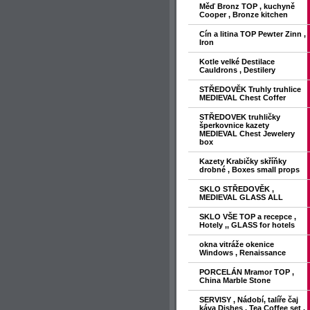
Měď Bronz TOP , kuchyně
Cooper , Bronze kitchen
Cín a litina TOP Pewter Zinn ,
Iron
Kotle velké Destilace
Cauldrons , Destilery
STŘEDOVĚK Truhly truhlice
MEDIEVAL Chest Coffer
STŘEDOVEK truhličky
šperkovnice kazety
MEDIEVAL Chest Jewelery
box
Kazety Krabičky skříňky
drobné , Boxes small props
SKLO STŘEDOVĚK ,
MEDIEVAL GLASS ALL
SKLO VŠE TOP a recepce ,
Hotely ,, GLASS for hotels
okna vitráže okenice
Windows , Renaissance
PORCELÁN Mramor TOP ,
China Marble Stone
SERVISY , Nádobí, talíře čaj
káva Dishes , Tea Coffee set ,