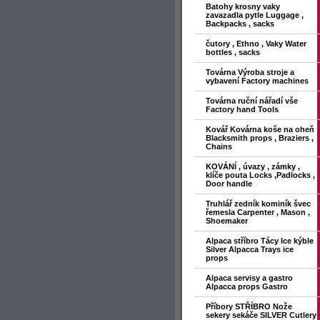
Batohy krosny vaky
zavazadla pytle Luggage ,
Backpacks , sacks
čutory , Ethno , Vaky Water
bottles , sacks
Továrna Výroba stroje a
vybavení Factory machines
Továrna ruční nářadí vše
Factory hand Tools
Kovář Kovárna koše na oheň
Blacksmith props , Braziers ,
Chains
KOVÁNÍ , úvazy , zámky ,
klíče pouta Locks ,Padlocks ,
Door handle
Truhlář zedník kominík švec
řemesla Carpenter , Mason ,
Shoemaker
Alpaca stříbro Tácy Ice kýble
Silver Alpacca Trays ice
props
Alpaca servisy a gastro
Alpacca props Gastro
Příbory STŘÍBRO Nože
sekery sekáče SILVER Cutlery