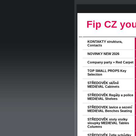
Fip CZ you
KONTAKTY struktura,
Contacts
NOVINKY NEW 2026
Company party + Red Carpet
TOP SMALL PROPS Key
Selection
STŘEDOVĚK skříně
MEDIEVAL Cabinets
STŘEDOVĚK Regály a police
MEDIEVAL Shelves
STŘEDOVEK lavice a sezení
MEDIEVAL Benches Seating
STŘEDOVĚK stoly stolky
sloupky MEDIEVAL Tables
Columns
STŘEDOVĚK židle schůdky