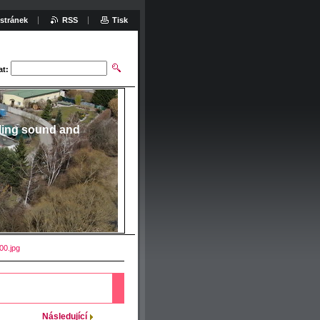
stránek
RSS
Tisk
at:
ling sound and
0.jpg
Následující