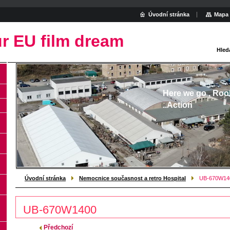
Úvodní stránka
Mapa 
r EU film dream
Hled
Here we go , Roo
..Action
Úvodní stránka
Nemocnice současnost a retro Hospital
UB-670W140
UB-670W1400
Předchozí