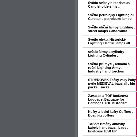
Světlo svícny historismus
Candleholders hist.
Světlo petrolejky Lighting all
Cerosene petroleum lampe
Světlo uliční lampy Lighting ,
street lamps Candelabra
Světlo elektr. Historické
Lighting Electric lamps all
světlo širmy a cylindry
Lighting Cylinder ,
Světlo průmysl , armáda a
ruční Lighting Army ,
Industry hand torches
STŘEDOVEK Tašky vaky žoky
pytle MEDIEVAL bags all , big
packs , sacks
Zavazadla TOP kočárová
Luggage ,Baggage for
Carriages TOP historism
Kufry a lodní kufry Coffers ,
Boat big coffers
TAŠKY Brašny aktovky
kabely handbags , bags ,
briefcase 1850 UP