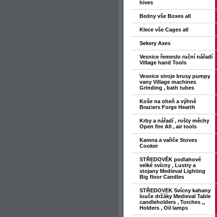
hives
Bedny vše Boxes all
Klece vše Cages all
Sekery Axes
Vesnice řemeslo ruční nářadí
Village hand Tools
Vesnice stroje brusy pumpy
vany Village machines
Grinding , bath tubes
Koše na oheň a výhně
Braziers Forge Hearth
Krby a nářadí , rošty měchy
Open fire All , air tools
Kamna a vařiče Stoves
Cooker
STŘEDOVĚK podlahové
velké svícny , Lustry a
stojany Medieval Lighting
Big floor Candles
STŘEDOVEK Svícny kahany
louče držáky Medieval Table
candleholders , Torches ,,
Holders , Oil lamps