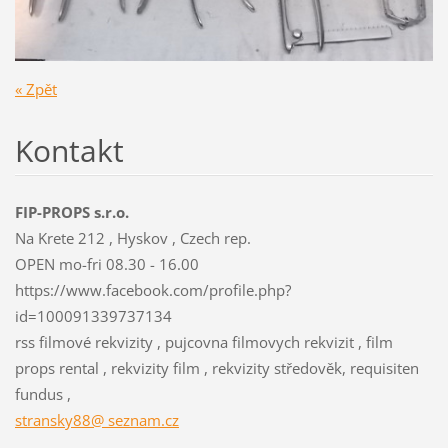
« Zpět
Kontakt
FIP-PROPS s.r.o.
Na Krete 212 , Hyskov , Czech rep.
OPEN mo-fri 08.30 - 16.00
https://www.facebook.com/profile.php?
id=100091339737134
rss filmové rekvizity , pujcovna filmovych rekvizit , film
props rental , rekvizity film , rekvizity středověk, requisiten
fundus ,
stransky88@ seznam.cz