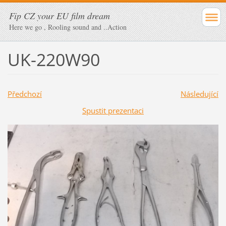
Fip CZ your EU film dream
Here we go , Rooling sound and ..Action
UK-220W90
Předchozí
Následující
Spustit prezentaci