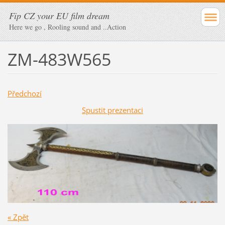
Fip CZ your EU film dream
Here we go , Rooling sound and ..Action
ZM-483W565
Předchozí
Spustit prezentaci
« Zpět