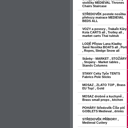
stoličky MEDIEVAL Thrones
Chairs Staircase
STŘEDOVĚK postele nosítka
přehozy matrace MEDIEVAL
BEDS ALL
VOZY a povozy , Trakaře Káry
Kola CARTS all , Trolley all ,
market carts Thai tuktuk
LODĚ Přístav Lana Kladky
Saně Nosítka BOATS all , Port
, Ropes, Sledge Snow all
Stánky - MARKET , STOŽÁRY
, Stojany - Market tables ,
Stands Columns
STANY Celty Tyče TENTS
Fabrics Pole Sticks
MOSAZ , ZLATO TOP , Brass
EU Top! , Gold
MOSAZ drobné a kuchyně ,
Brass small props , kitchen
POHÁRY Středověk Číše pití
GOBLETS Medieval , drinks
STŘEDOVĚK PŘÍBORY ,
Medieval Cutlery