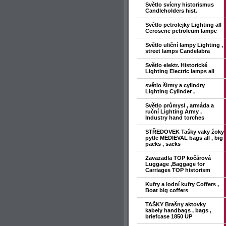
Světlo svícny historismus
Candleholders hist.
Světlo petrolejky Lighting all
Cerosene petroleum lampe
Světlo uliční lampy Lighting ,
street lamps Candelabra
Světlo elektr. Historické
Lighting Electric lamps all
světlo širmy a cylindry
Lighting Cylinder ,
Světlo průmysl , armáda a
ruční Lighting Army ,
Industry hand torches
STŘEDOVEK Tašky vaky žoky
pytle MEDIEVAL bags all , big
packs , sacks
Zavazadla TOP kočárová
Luggage ,Baggage for
Carriages TOP historism
Kufry a lodní kufry Coffers ,
Boat big coffers
TAŠKY Brašny aktovky
kabely handbags , bags ,
briefcase 1850 UP