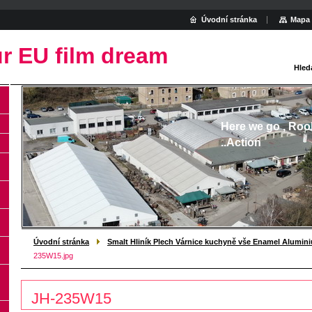
Úvodní stránka
Mapa 
r EU film dream
Hled
Here we go , Roo
..Action
Úvodní stránka
Smalt Hliník Plech Várnice kuchyně vše Enamel Alumin
235W15.jpg
JH-235W15