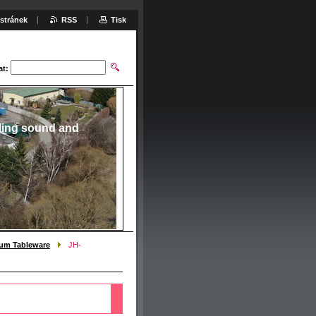
stránek
RSS
Tisk
at:
ling sound and
ium Tableware
JH-