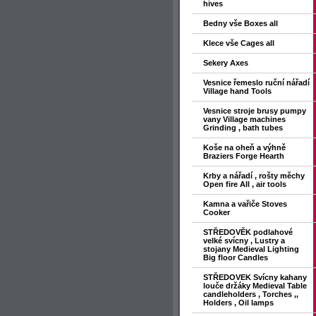
hives
Bedny vše Boxes all
Klece vše Cages all
Sekery Axes
Vesnice řemeslo ruční nářadí
Village hand Tools
Vesnice stroje brusy pumpy
vany Village machines
Grinding , bath tubes
Koše na oheň a výhně
Braziers Forge Hearth
Krby a nářadí , rošty měchy
Open fire All , air tools
Kamna a vařiče Stoves
Cooker
STŘEDOVĚK podlahové
velké svícny , Lustry a
stojany Medieval Lighting
Big floor Candles
STŘEDOVEK Svícny kahany
louče držáky Medieval Table
candleholders , Torches ,,
Holders , Oil lamps