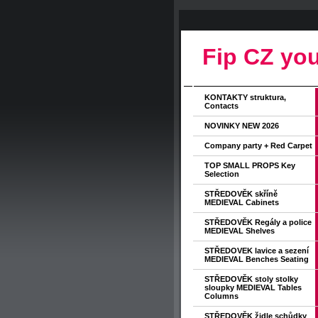
Fip CZ you
KONTAKTY struktura,
Contacts
NOVINKY NEW 2026
Company party + Red Carpet
TOP SMALL PROPS Key
Selection
STŘEDOVĚK skříně
MEDIEVAL Cabinets
STŘEDOVĚK Regály a police
MEDIEVAL Shelves
STŘEDOVEK lavice a sezení
MEDIEVAL Benches Seating
STŘEDOVĚK stoly stolky
sloupky MEDIEVAL Tables
Columns
STŘEDOVĚK židle schůdky