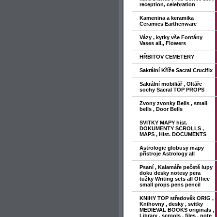
reception, celebration
Kamenina a keramika
Ceramics Earthenware
Vázy , kytky vše Fontány
Vases all,, Flowers
HŘBITOV CEMETERY
Sakrální Kříže Sacral Crucifix
Sakrální mobiliář , Oltáře
sochy Sacral TOP PROPS
Zvony zvonky Bells , small
bells , Door Bells
SVITKY MAPY hist.
DOKUMENTY SCROLLS ,
MAPS , Hist. DOCUMENTS
Astrologie globusy mapy
přístroje Astrology all
Psaní , Kalamáře pečetě lupy
doku desky notesy pera
tužky Writing sets all Office
small props pens pencil
KNIHY TOP středověk ORIG ,
Knihovny , desky , svitky
MEDIEVAL BOOKS originals ,
Library , scrools , files , note