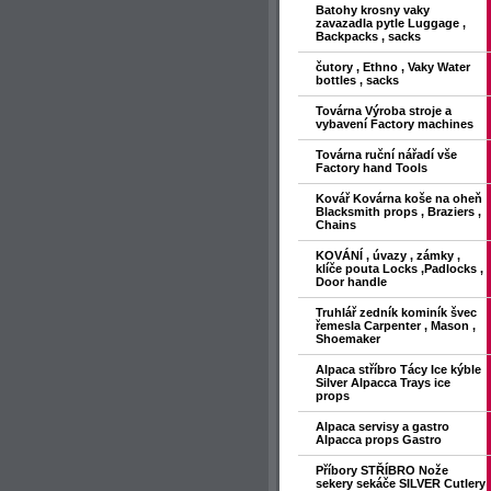
Batohy krosny vaky
zavazadla pytle Luggage ,
Backpacks , sacks
čutory , Ethno , Vaky Water
bottles , sacks
Továrna Výroba stroje a
vybavení Factory machines
Továrna ruční nářadí vše
Factory hand Tools
Kovář Kovárna koše na oheň
Blacksmith props , Braziers ,
Chains
KOVÁNÍ , úvazy , zámky ,
klíče pouta Locks ,Padlocks ,
Door handle
Truhlář zedník kominík švec
řemesla Carpenter , Mason ,
Shoemaker
Alpaca stříbro Tácy Ice kýble
Silver Alpacca Trays ice
props
Alpaca servisy a gastro
Alpacca props Gastro
Příbory STŘÍBRO Nože
sekery sekáče SILVER Cutlery