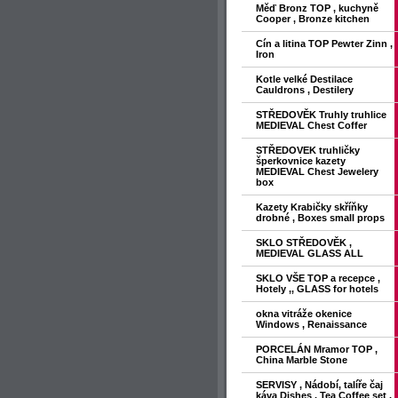
Měď Bronz TOP , kuchyně
Cooper , Bronze kitchen
Cín a litina TOP Pewter Zinn ,
Iron
Kotle velké Destilace
Cauldrons , Destilery
STŘEDOVĚK Truhly truhlice
MEDIEVAL Chest Coffer
STŘEDOVEK truhličky
šperkovnice kazety
MEDIEVAL Chest Jewelery
box
Kazety Krabičky skříňky
drobné , Boxes small props
SKLO STŘEDOVĚK ,
MEDIEVAL GLASS ALL
SKLO VŠE TOP a recepce ,
Hotely ,, GLASS for hotels
okna vitráže okenice
Windows , Renaissance
PORCELÁN Mramor TOP ,
China Marble Stone
SERVISY , Nádobí, talíře čaj
káva Dishes , Tea Coffee set ,