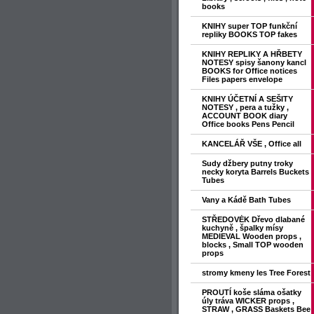
books
KNIHY super TOP funkční
repliky BOOKS TOP fakes
KNIHY REPLIKY A HŘBETY
NOTESY spisy šanony kancl
BOOKS for Office notices
Files papers envelope
KNIHY ÚČETNÍ A SEŠITY
NOTESY , pera a tužky ,
ACCOUNT BOOK diary
Office books Pens Pencil
KANCELÁŘ VŠE , Office all
Sudy džbery putny troky
necky koryta Barrels Buckets
Tubes
Vany a Kádě Bath Tubes
STŘEDOVĖK Dřevo dlabané
kuchyně , špalky mísy
MEDIEVAL Wooden props ,
blocks , Small TOP wooden
props
stromy kmeny les Tree Forest
PROUTÍ koše sláma ošatky
úly tráva WICKER props ,
STRAW , GRASS Baskets Bee