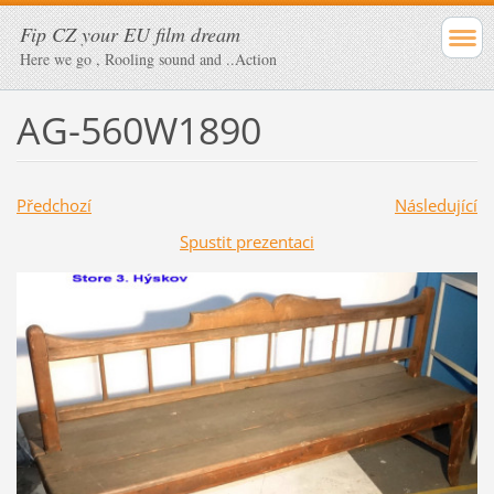
Fip CZ your EU film dream
Here we go , Rooling sound and ..Action
AG-560W1890
Předchozí
Následující
Spustit prezentaci