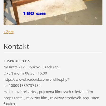
« Zpět
Kontakt
FIP-PROPS s.r.o.
Na Krete 212 , Hyskov , Czech rep.
OPEN mo-fri 08.30 - 16.00
https://www.facebook.com/profile.php?
id=100091339737134
rss filmové rekvizity , pujcovna filmovych rekvizit , film
props rental , rekvizity film , rekvizity středověk, requisiten
fundus ,