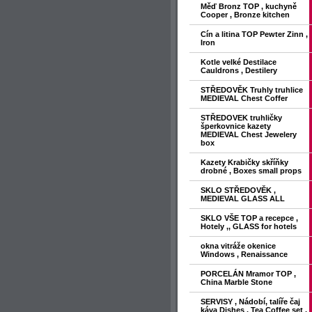
Měď Bronz TOP , kuchyně
Cooper , Bronze kitchen
Cín a litina TOP Pewter Zinn ,
Iron
Kotle velké Destilace
Cauldrons , Destilery
STŘEDOVĚK Truhly truhlice
MEDIEVAL Chest Coffer
STŘEDOVEK truhličky
šperkovnice kazety
MEDIEVAL Chest Jewelery
box
Kazety Krabičky skříňky
drobné , Boxes small props
SKLO STŘEDOVĚK ,
MEDIEVAL GLASS ALL
SKLO VŠE TOP a recepce ,
Hotely ,, GLASS for hotels
okna vitráže okenice
Windows , Renaissance
PORCELÁN Mramor TOP ,
China Marble Stone
SERVISY , Nádobí, talíře čaj
káva Dishes , Tea Coffee set ,