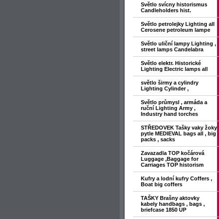
Světlo svícny historismus
Candleholders hist.
Světlo petrolejky Lighting all
Cerosene petroleum lampe
Světlo uliční lampy Lighting ,
street lamps Candelabra
Světlo elektr. Historické
Lighting Electric lamps all
světlo širmy a cylindry
Lighting Cylinder ,
Světlo průmysl , armáda a
ruční Lighting Army ,
Industry hand torches
STŘEDOVEK Tašky vaky žoky
pytle MEDIEVAL bags all , big
packs , sacks
Zavazadla TOP kočárová
Luggage ,Baggage for
Carriages TOP historism
Kufry a lodní kufry Coffers ,
Boat big coffers
TAŠKY Brašny aktovky
kabely handbags , bags ,
briefcase 1850 UP