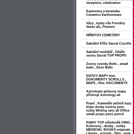
reception, celebration
Kamenina a keramika
Ceramics Earthenware
Vázy , kytky vše Fontány
Vases all,, Flowers
HŘBITOV CEMETERY
Sakrální Kříže Sacral Crucifix
Sakrální mobiliář , Oltáře
sochy Sacral TOP PROPS
Zvony zvonky Bells , small
bells , Door Bells
SVITKY MAPY hist.
DOKUMENTY SCROLLS ,
MAPS , Hist. DOCUMENTS
Astrologie globusy mapy
přístroje Astrology all
Psaní , Kalamáře pečetě lupy
doku desky notesy pera
tužky Writing sets all Office
small props pens pencil
KNIHY TOP středověk ORIG ,
Knihovny , desky , svitky
MEDIEVAL BOOKS originals ,
Library , scrools , files , note