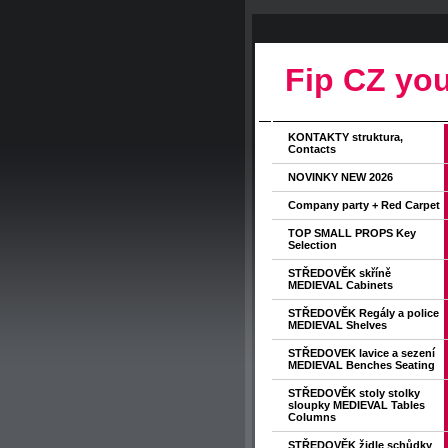
Fip CZ you
KONTAKTY struktura,
Contacts
NOVINKY NEW 2026
Company party + Red Carpet
TOP SMALL PROPS Key
Selection
STŘEDOVĚK skříně
MEDIEVAL Cabinets
STŘEDOVĚK Regály a police
MEDIEVAL Shelves
STŘEDOVEK lavice a sezení
MEDIEVAL Benches Seating
STŘEDOVĚK stoly stolky
sloupky MEDIEVAL Tables
Columns
STŘEDOVĚK židle schůdky