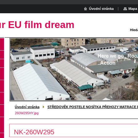
Úvodní stránka
Mapa 
r EU film dream
Hled
Here we go , Roo
..Action
Úvodní stránka
STŘEDOVĚK POSTELE NOSÍTKA PŘEHOZY MATRACE 
260W295HY.jpg
NK-260W295