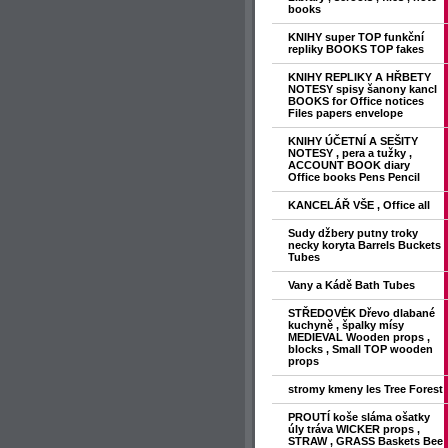
books
KNIHY super TOP funkční
repliky BOOKS TOP fakes
KNIHY REPLIKY A HŘBETY
NOTESY spisy šanony kancl
BOOKS for Office notices
Files papers envelope
KNIHY ÚČETNÍ A SEŠITY
NOTESY , pera a tužky ,
ACCOUNT BOOK diary
Office books Pens Pencil
KANCELÁŘ VŠE , Office all
Sudy džbery putny troky
necky koryta Barrels Buckets
Tubes
Vany a Kádě Bath Tubes
STŘEDOVĖK Dřevo dlabané
kuchyně , špalky mísy
MEDIEVAL Wooden props ,
blocks , Small TOP wooden
props
stromy kmeny les Tree Forest
PROUTÍ koše sláma ošatky
úly tráva WICKER props ,
STRAW , GRASS Baskets Bee