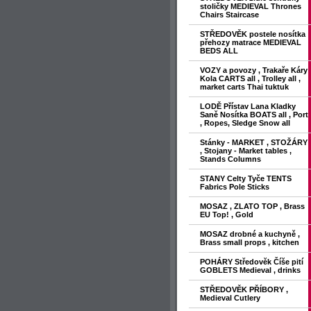
stoličky MEDIEVAL Thrones
Chairs Staircase
STŘEDOVĚK postele nosítka
přehozy matrace MEDIEVAL
BEDS ALL
VOZY a povozy , Trakaře Káry
Kola CARTS all , Trolley all ,
market carts Thai tuktuk
LODĚ Přístav Lana Kladky
Saně Nosítka BOATS all , Port
, Ropes, Sledge Snow all
Stánky - MARKET , STOŽÁRY
, Stojany - Market tables ,
Stands Columns
STANY Celty Tyče TENTS
Fabrics Pole Sticks
MOSAZ , ZLATO TOP , Brass
EU Top! , Gold
MOSAZ drobné a kuchyně ,
Brass small props , kitchen
POHÁRY Středověk Číše pití
GOBLETS Medieval , drinks
STŘEDOVĚK PŘÍBORY ,
Medieval Cutlery