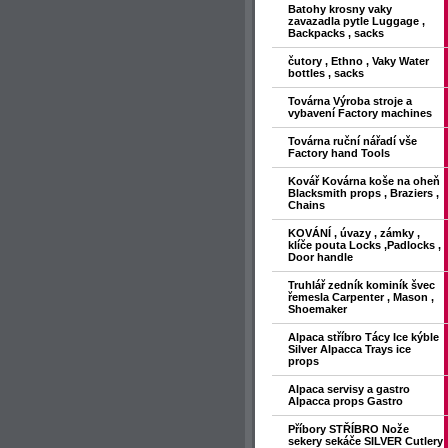
Batohy krosny vaky
zavazadla pytle Luggage ,
Backpacks , sacks
čutory , Ethno , Vaky Water
bottles , sacks
Továrna Výroba stroje a
vybavení Factory machines
Továrna ruční nářadí vše
Factory hand Tools
Kovář Kovárna koše na oheň
Blacksmith props , Braziers ,
Chains
KOVÁNÍ , úvazy , zámky ,
klíče pouta Locks ,Padlocks ,
Door handle
Truhlář zedník kominík švec
řemesla Carpenter , Mason ,
Shoemaker
Alpaca stříbro Tácy Ice kýble
Silver Alpacca Trays ice
props
Alpaca servisy a gastro
Alpacca props Gastro
Příbory STŘÍBRO Nože
sekery sekáče SILVER Cutlery