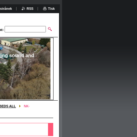
stránek
RSS
Tisk
at:
ling sound and
BEDS ALL
NK-