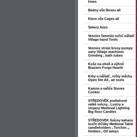
hives
Bedny vše Boxes all
Klece vše Cages all
Sekery Axes
Vesnice řemeslo ruční nářadí
Village hand Tools
Vesnice stroje brusy pumpy
vany Village machines
Grinding , bath tubes
Koše na oheň a výhně
Braziers Forge Hearth
Krby a nářadí , rošty měchy
Open fire All , air tools
Kamna a vařiče Stoves
Cooker
STŘEDOVĚK podlahové
velké svícny , Lustry a
stojany Medieval Lighting
Big floor Candles
STŘEDOVEK Svícny kahany
louče držáky Medieval Table
candleholders , Torches ,,
Holders , Oil lamps