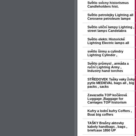
Světlo svícny historismus
Candleholders hist.
Světlo petrolejky Lighting all
Cerosene petroleum lampe
Světlo uliční lampy Lighting ,
street lamps Candelabra
Světlo elektr. Historické
Lighting Electric lamps all
světlo širmy a cylindry
Lighting Cylinder ,
Světlo průmysl , armáda a
ruční Lighting Army ,
Industry hand torches
STŘEDOVEK Tašky vaky žoky
pytle MEDIEVAL bags all , big
packs , sacks
Zavazadla TOP kočárová
Luggage ,Baggage for
Carriages TOP historism
Kufry a lodní kufry Coffers ,
Boat big coffers
TAŠKY Brašny aktovky
kabely handbags , bags ,
briefcase 1850 UP