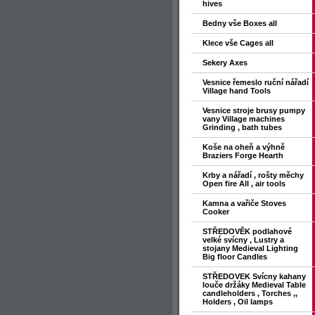
hives
Bedny vše Boxes all
Klece vše Cages all
Sekery Axes
Vesnice řemeslo ruční nářadí
Village hand Tools
Vesnice stroje brusy pumpy
vany Village machines
Grinding , bath tubes
Koše na oheň a výhně
Braziers Forge Hearth
Krby a nářadí , rošty měchy
Open fire All , air tools
Kamna a vařiče Stoves
Cooker
STŘEDOVĚK podlahové
velké svícny , Lustry a
stojany Medieval Lighting
Big floor Candles
STŘEDOVEK Svícny kahany
louče držáky Medieval Table
candleholders , Torches ,,
Holders , Oil lamps