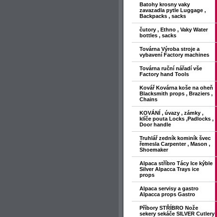
Batohy krosny vaky
zavazadla pytle Luggage ,
Backpacks , sacks
čutory , Ethno , Vaky Water
bottles , sacks
Továrna Výroba stroje a
vybavení Factory machines
Továrna ruční nářadí vše
Factory hand Tools
Kovář Kovárna koše na oheň
Blacksmith props , Braziers ,
Chains
KOVÁNÍ , úvazy , zámky ,
klíče pouta Locks ,Padlocks ,
Door handle
Truhlář zedník kominík švec
řemesla Carpenter , Mason ,
Shoemaker
Alpaca stříbro Tácy Ice kýble
Silver Alpacca Trays ice
props
Alpaca servisy a gastro
Alpacca props Gastro
Příbory STŘÍBRO Nože
sekery sekáče SILVER Cutlery