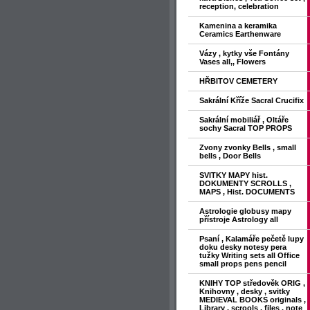
reception, celebration
Kamenina a keramika
Ceramics Earthenware
Vázy , kytky vše Fontány
Vases all,, Flowers
HŘBITOV CEMETERY
Sakrální Kříže Sacral Crucifix
Sakrální mobiliář , Oltáře
sochy Sacral TOP PROPS
Zvony zvonky Bells , small
bells , Door Bells
SVITKY MAPY hist.
DOKUMENTY SCROLLS ,
MAPS , Hist. DOCUMENTS
Astrologie globusy mapy
přístroje Astrology all
Psaní , Kalamáře pečetě lupy
doku desky notesy pera
tužky Writing sets all Office
small props pens pencil
KNIHY TOP středověk ORIG ,
Knihovny , desky , svitky
MEDIEVAL BOOKS originals ,
Library , scrools , files , note