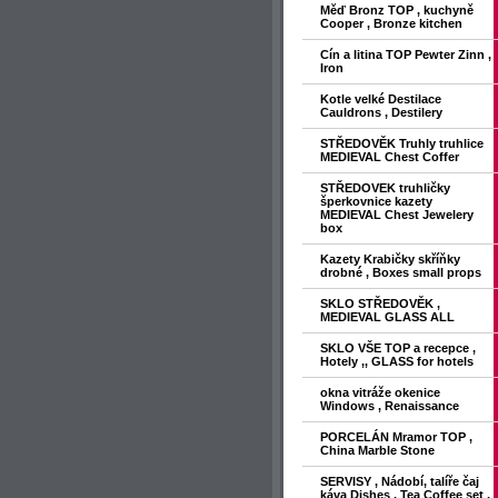
Měď Bronz TOP , kuchyně
Cooper , Bronze kitchen
Cín a litina TOP Pewter Zinn ,
Iron
Kotle velké Destilace
Cauldrons , Destilery
STŘEDOVĚK Truhly truhlice
MEDIEVAL Chest Coffer
STŘEDOVEK truhličky
šperkovnice kazety
MEDIEVAL Chest Jewelery
box
Kazety Krabičky skříňky
drobné , Boxes small props
SKLO STŘEDOVĚK ,
MEDIEVAL GLASS ALL
SKLO VŠE TOP a recepce ,
Hotely ,, GLASS for hotels
okna vitráže okenice
Windows , Renaissance
PORCELÁN Mramor TOP ,
China Marble Stone
SERVISY , Nádobí, talíře čaj
káva Dishes , Tea Coffee set ,