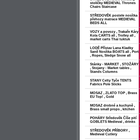
stoličky MEDIEVAL Thrones
Chairs Staircase
STŘEDOVĚK postele nosítka
přehozy matrace MEDIEVAL
BEDS ALL
VOZY a povozy , Trakaře Káry
Kola CARTS all , Trolley all ,
market carts Thai tuktuk
LODĚ Přístav Lana Kladky
Saně Nosítka BOATS all , Port
, Ropes, Sledge Snow all
Stánky - MARKET , STOŽÁRY
, Stojany - Market tables ,
Stands Columns
STANY Celty Tyče TENTS
Fabrics Pole Sticks
MOSAZ , ZLATO TOP , Brass
EU Top! , Gold
MOSAZ drobné a kuchyně ,
Brass small props , kitchen
POHÁRY Středověk Číše pití
GOBLETS Medieval , drinks
STŘEDOVĚK PŘÍBORY ,
Medieval Cutlery