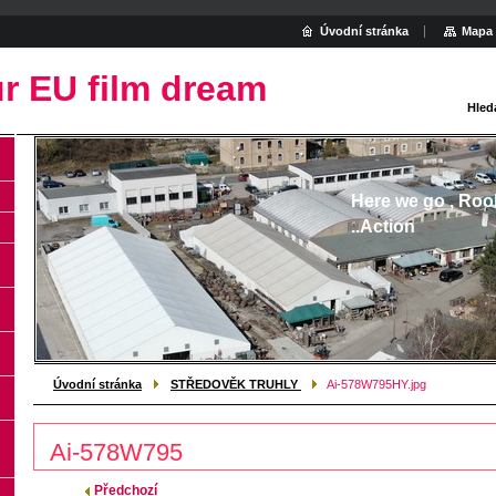
Úvodní stránka
Mapa 
r EU film dream
Hled
Here we go , Roo
..Action
Úvodní stránka
STŘEDOVĚK TRUHLY
Ai-578W795HY.jpg
Ai-578W795
Předchozí