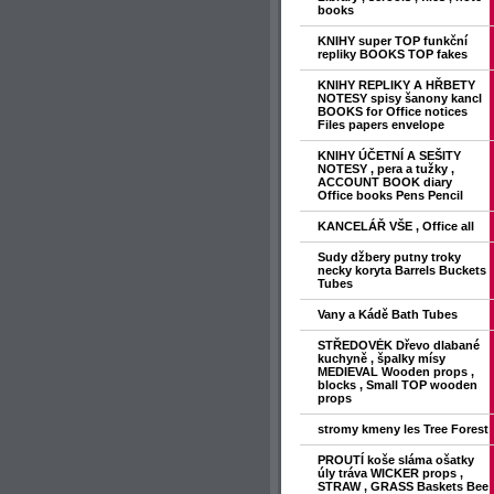
books
KNIHY super TOP funkční
repliky BOOKS TOP fakes
KNIHY REPLIKY A HŘBETY
NOTESY spisy šanony kancl
BOOKS for Office notices
Files papers envelope
KNIHY ÚČETNÍ A SEŠITY
NOTESY , pera a tužky ,
ACCOUNT BOOK diary
Office books Pens Pencil
KANCELÁŘ VŠE , Office all
Sudy džbery putny troky
necky koryta Barrels Buckets
Tubes
Vany a Kádě Bath Tubes
STŘEDOVĖK Dřevo dlabané
kuchyně , špalky mísy
MEDIEVAL Wooden props ,
blocks , Small TOP wooden
props
stromy kmeny les Tree Forest
PROUTÍ koše sláma ošatky
úly tráva WICKER props ,
STRAW , GRASS Baskets Bee