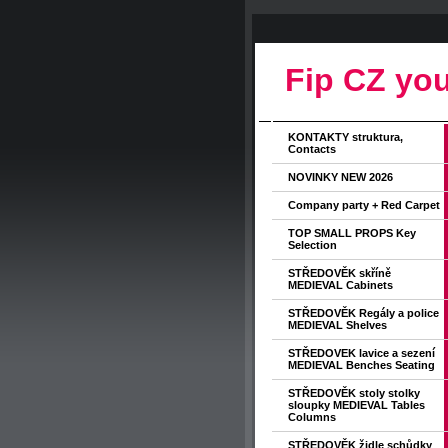
Fip CZ you
KONTAKTY struktura,
Contacts
NOVINKY NEW 2026
Company party + Red Carpet
TOP SMALL PROPS Key
Selection
STŘEDOVĚK skříně
MEDIEVAL Cabinets
STŘEDOVĚK Regály a police
MEDIEVAL Shelves
STŘEDOVEK lavice a sezení
MEDIEVAL Benches Seating
STŘEDOVĚK stoly stolky
sloupky MEDIEVAL Tables
Columns
STŘEDOVĚK židle schůdky