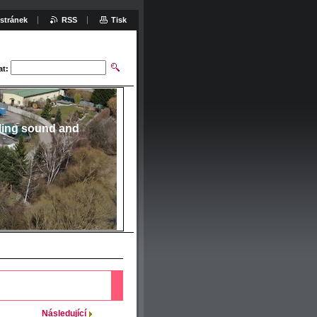
stránek
RSS
Tisk
at:
ling sound and
Následující