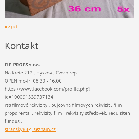
« Zpět
Kontakt
FIP-PROPS s.r.o.
Na Krete 212 , Hyskov , Czech rep.
OPEN mo-fri 08.30 - 16.00
https://www.facebook.com/profile.php?
id=100091339737134
rss filmové rekvizity , pujcovna filmovych rekvizit , film
props rental , rekvizity film , rekvizity středověk, requisiten
fundus ,
stransky88@ seznam.cz