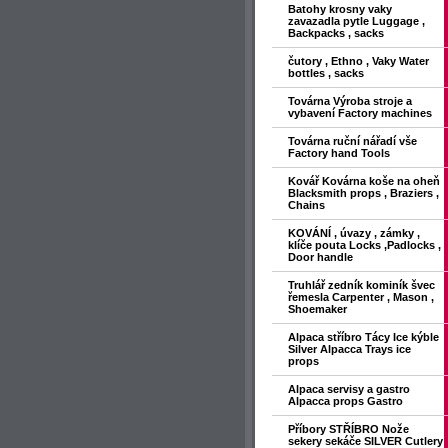
Batohy krosny vaky
zavazadla pytle Luggage ,
Backpacks , sacks
čutory , Ethno , Vaky Water
bottles , sacks
Továrna Výroba stroje a
vybavení Factory machines
Továrna ruční nářadí vše
Factory hand Tools
Kovář Kovárna koše na oheň
Blacksmith props , Braziers ,
Chains
KOVÁNÍ , úvazy , zámky ,
klíče pouta Locks ,Padlocks ,
Door handle
Truhlář zedník kominík švec
řemesla Carpenter , Mason ,
Shoemaker
Alpaca stříbro Tácy Ice kýble
Silver Alpacca Trays ice
props
Alpaca servisy a gastro
Alpacca props Gastro
Příbory STŘÍBRO Nože
sekery sekáče SILVER Cutlery