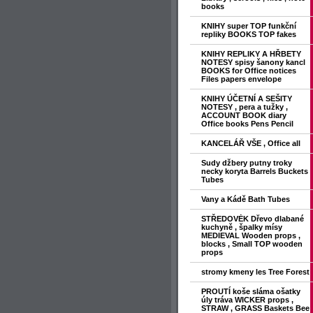
books
KNIHY super TOP funkční
repliky BOOKS TOP fakes
KNIHY REPLIKY A HŘBETY
NOTESY spisy šanony kancl
BOOKS for Office notices
Files papers envelope
KNIHY ÚČETNÍ A SEŠITY
NOTESY , pera a tužky ,
ACCOUNT BOOK diary
Office books Pens Pencil
KANCELÁŘ VŠE , Office all
Sudy džbery putny troky
necky koryta Barrels Buckets
Tubes
Vany a Kádě Bath Tubes
STŘEDOVĖK Dřevo dlabané
kuchyně , špalky mísy
MEDIEVAL Wooden props ,
blocks , Small TOP wooden
props
stromy kmeny les Tree Forest
PROUTÍ koše sláma ošatky
úly tráva WICKER props ,
STRAW , GRASS Baskets Bee