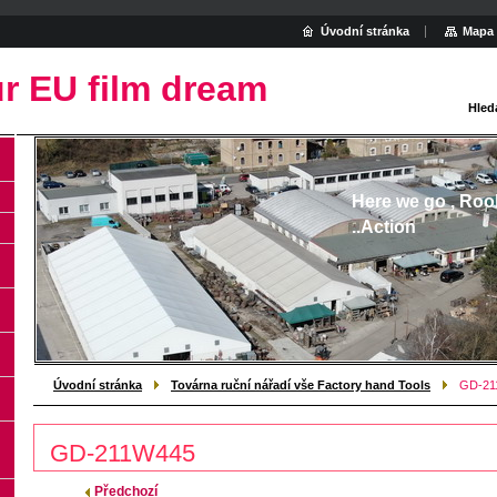
Úvodní stránka
Mapa 
r EU film dream
Hled
Here we go , Roo
..Action
Úvodní stránka
Továrna ruční nářadí vše Factory hand Tools
GD-21
GD-211W445
Předchozí