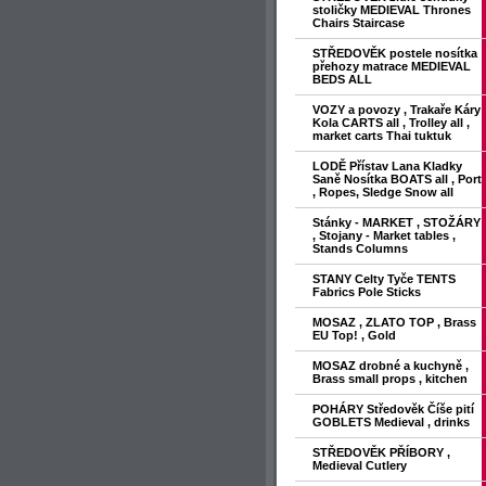
stoličky MEDIEVAL Thrones
Chairs Staircase
STŘEDOVĚK postele nosítka
přehozy matrace MEDIEVAL
BEDS ALL
VOZY a povozy , Trakaře Káry
Kola CARTS all , Trolley all ,
market carts Thai tuktuk
LODĚ Přístav Lana Kladky
Saně Nosítka BOATS all , Port
, Ropes, Sledge Snow all
Stánky - MARKET , STOŽÁRY
, Stojany - Market tables ,
Stands Columns
STANY Celty Tyče TENTS
Fabrics Pole Sticks
MOSAZ , ZLATO TOP , Brass
EU Top! , Gold
MOSAZ drobné a kuchyně ,
Brass small props , kitchen
POHÁRY Středověk Číše pití
GOBLETS Medieval , drinks
STŘEDOVĚK PŘÍBORY ,
Medieval Cutlery