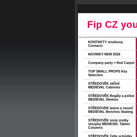
Fip CZ you
KONTAKTY struktura,
Contacts
NOVINKY NEW 2026
Company party + Red Carpet
TOP SMALL PROPS Key
Selection
STŘEDOVĚK skříně
MEDIEVAL Cabinets
STŘEDOVĚK Regály a police
MEDIEVAL Shelves
STŘEDOVEK lavice a sezení
MEDIEVAL Benches Seating
STŘEDOVĚK stoly stolky
sloupky MEDIEVAL Tables
Columns
STŘEDOVĚK židle schůdky