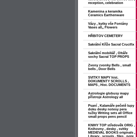
reception, celebration
Kamenina a keramika
Ceramics Earthenware
Vázy , kytky vše Fontány
Vases all,, Flowers
HŘBITOV CEMETERY
Sakrální Kříže Sacral Crucifix
Sakrální mobiliář , Oltáře
sochy Sacral TOP PROPS
Zvony zvonky Bells , small
bells , Door Bells
SVITKY MAPY hist.
DOKUMENTY SCROLLS ,
MAPS , Hist. DOCUMENTS
Astrologie globusy mapy
přístroje Astrology all
Psaní , Kalamáře pečetě lupy
doku desky notesy pera
tužky Writing sets all Office
small props pens pencil
KNIHY TOP středověk ORIG ,
Knihovny , desky , svitky
MEDIEVAL BOOKS originals ,
Library , scrools , files , note