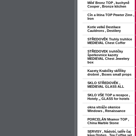
Měď Bronz TOP , kuchyně
Cooper , Bronze kitchen
Cín a litina TOP Pewter Zinn ,
Iron
Kotle velké Destilace
Cauldrons , Destilery
STŘEDOVĚK Truhly truhlice
MEDIEVAL Chest Coffer
STŘEDOVEK truhličky
šperkovnice kazety
MEDIEVAL Chest Jewelery
box
Kazety Krabičky skříňky
drobné , Boxes small props
SKLO STŘEDOVĚK ,
MEDIEVAL GLASS ALL
SKLO VŠE TOP a recepce ,
Hotely ,, GLASS for hotels
okna vitráže okenice
Windows , Renaissance
PORCELÁN Mramor TOP ,
China Marble Stone
SERVISY , Nádobí, talíře čaj
káva Dishes , Tea Coffee set ,