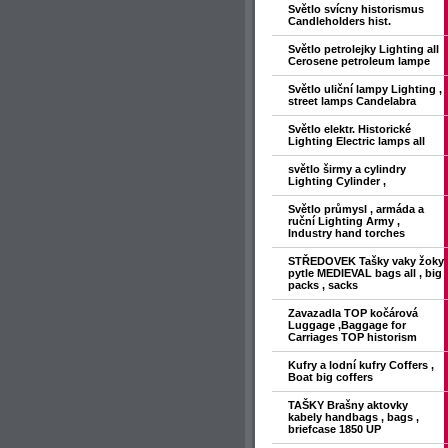
Světlo svícny historismus
Candleholders hist.
Světlo petrolejky Lighting all
Cerosene petroleum lampe
Světlo uliční lampy Lighting ,
street lamps Candelabra
Světlo elektr. Historické
Lighting Electric lamps all
světlo širmy a cylindry
Lighting Cylinder ,
Světlo průmysl , armáda a
ruční Lighting Army ,
Industry hand torches
STŘEDOVEK Tašky vaky žoky
pytle MEDIEVAL bags all , big
packs , sacks
Zavazadla TOP kočárová
Luggage ,Baggage for
Carriages TOP historism
Kufry a lodní kufry Coffers ,
Boat big coffers
TAŠKY Brašny aktovky
kabely handbags , bags ,
briefcase 1850 UP