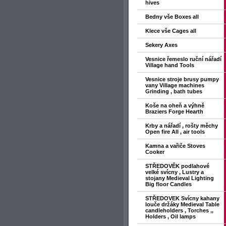
hives
Bedny vše Boxes all
Klece vše Cages all
Sekery Axes
Vesnice řemeslo ruční nářadí
Village hand Tools
Vesnice stroje brusy pumpy
vany Village machines
Grinding , bath tubes
Koše na oheň a výhně
Braziers Forge Hearth
Krby a nářadí , rošty měchy
Open fire All , air tools
Kamna a vařiče Stoves
Cooker
STŘEDOVĚK podlahové
velké svícny , Lustry a
stojany Medieval Lighting
Big floor Candles
STŘEDOVEK Svícny kahany
louče držáky Medieval Table
candleholders , Torches ,,
Holders , Oil lamps