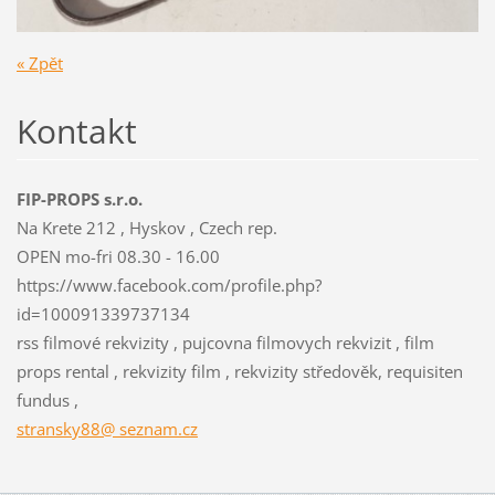
« Zpět
Kontakt
FIP-PROPS s.r.o.
Na Krete 212 , Hyskov , Czech rep.
OPEN mo-fri 08.30 - 16.00
https://www.facebook.com/profile.php?
id=100091339737134
rss filmové rekvizity , pujcovna filmovych rekvizit , film
props rental , rekvizity film , rekvizity středověk, requisiten
fundus ,
stransky88@ seznam.cz