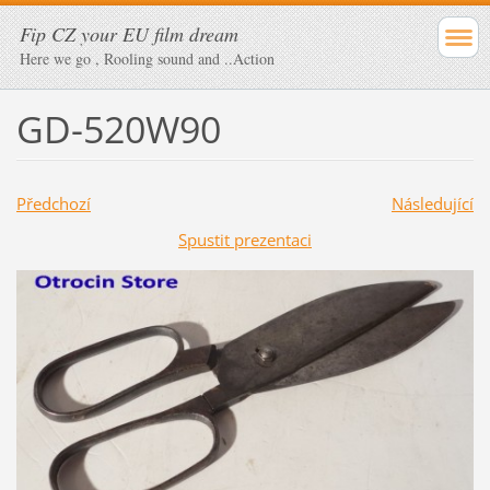
Fip CZ your EU film dream
Here we go , Rooling sound and ..Action
GD-520W90
Předchozí
Následující
Spustit prezentaci