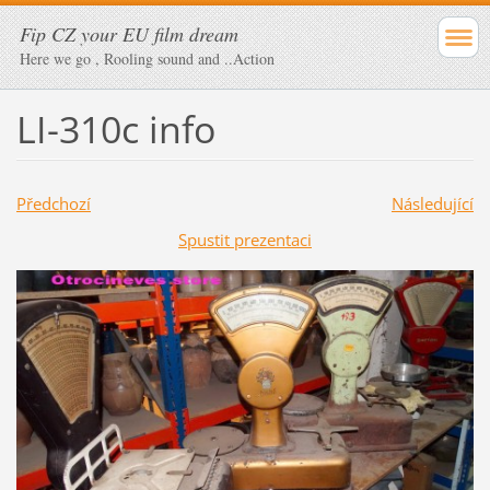
Fip CZ your EU film dream
Here we go , Rooling sound and ..Action
LI-310c info
Předchozí
Následující
Spustit prezentaci