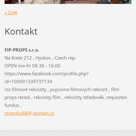
« Zpět
Kontakt
FIP-PROPS s.r.o.
Na Krete 212 , Hyskov , Czech rep.
OPEN mo-fri 08.30 - 16.00
https://www.facebook.com/profile.php?
id=100091339737134
rss filmové rekvizity , pujcovna filmovych rekvizit , film
props rental , rekvizity film , rekvizity středověk, requisiten
fundus ,
stransky88@ seznam.cz