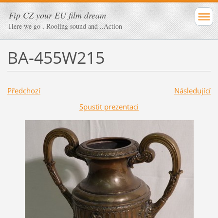
Fip CZ your EU film dream
Here we go , Rooling sound and ..Action
BA-455W215
Předchozí
Následující
Spustit prezentaci