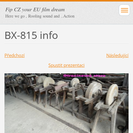
Fip CZ your EU film dream
Here we go , Rooling sound and ..Action
BX-815 info
Předchozí
Následující
Spustit prezentaci