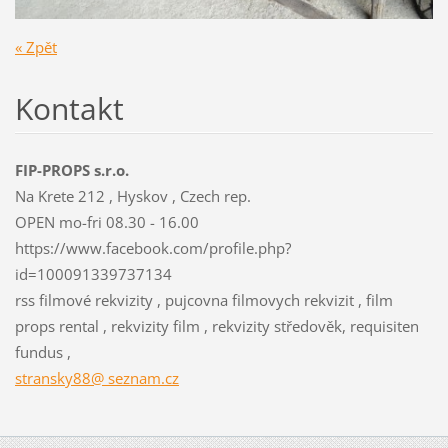
« Zpět
Kontakt
FIP-PROPS s.r.o.
Na Krete 212 , Hyskov , Czech rep.
OPEN mo-fri 08.30 - 16.00
https://www.facebook.com/profile.php?
id=100091339737134
rss filmové rekvizity , pujcovna filmovych rekvizit , film
props rental , rekvizity film , rekvizity středověk, requisiten
fundus ,
stransky88@ seznam.cz