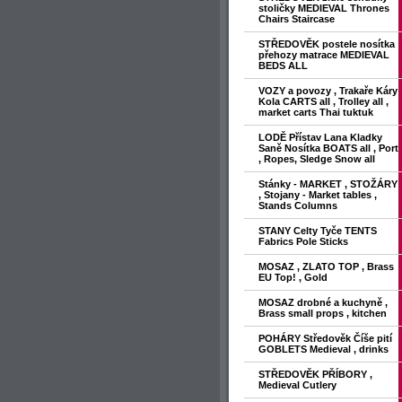
stoličky MEDIEVAL Thrones
Chairs Staircase
STŘEDOVĚK postele nosítka
přehozy matrace MEDIEVAL
BEDS ALL
VOZY a povozy , Trakaře Káry
Kola CARTS all , Trolley all ,
market carts Thai tuktuk
LODĚ Přístav Lana Kladky
Saně Nosítka BOATS all , Port
, Ropes, Sledge Snow all
Stánky - MARKET , STOŽÁRY
, Stojany - Market tables ,
Stands Columns
STANY Celty Tyče TENTS
Fabrics Pole Sticks
MOSAZ , ZLATO TOP , Brass
EU Top! , Gold
MOSAZ drobné a kuchyně ,
Brass small props , kitchen
POHÁRY Středověk Číše pití
GOBLETS Medieval , drinks
STŘEDOVĚK PŘÍBORY ,
Medieval Cutlery