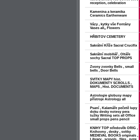
reception, celebration
Kamenina a keramika
Ceramics Earthenware
Vázy , kytky vše Fontány
Vases all,, Flowers
HŘBITOV CEMETERY
Sakrální Kříže Sacral Crucifix
Sakrální mobiliář , Oltáře
sochy Sacral TOP PROPS
Zvony zvonky Bells , small
bells , Door Bells
SVITKY MAPY hist.
DOKUMENTY SCROLLS ,
MAPS , Hist. DOCUMENTS
Astrologie globusy mapy
přístroje Astrology all
Psaní , Kalamáře pečetě lupy
doku desky notesy pera
tužky Writing sets all Office
small props pens pencil
KNIHY TOP středověk ORIG ,
Knihovny , desky , svitky
MEDIEVAL BOOKS originals ,
Library , scrools , files , note