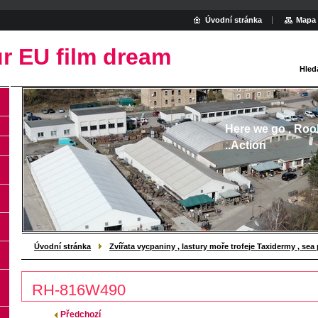
Úvodní stránka
Mapa 
r EU film dream
Hled
Here we go , Roo
..Action
Úvodní stránka
Zvířata vycpaniny , lastury moře trofeje Taxidermy , se
RH-816W490
Předchozí