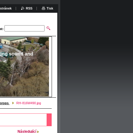
stránek
RSS
Tisk
at:
ling sound and
a props
RH-816W490.jpg
Následující