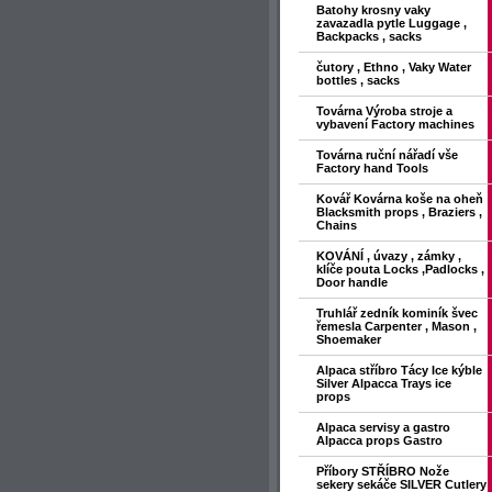
Batohy krosny vaky
zavazadla pytle Luggage ,
Backpacks , sacks
čutory , Ethno , Vaky Water
bottles , sacks
Továrna Výroba stroje a
vybavení Factory machines
Továrna ruční nářadí vše
Factory hand Tools
Kovář Kovárna koše na oheň
Blacksmith props , Braziers ,
Chains
KOVÁNÍ , úvazy , zámky ,
klíče pouta Locks ,Padlocks ,
Door handle
Truhlář zedník kominík švec
řemesla Carpenter , Mason ,
Shoemaker
Alpaca stříbro Tácy Ice kýble
Silver Alpacca Trays ice
props
Alpaca servisy a gastro
Alpacca props Gastro
Příbory STŘÍBRO Nože
sekery sekáče SILVER Cutlery