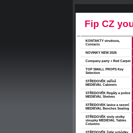
Fip CZ you
KONTAKTY struktura,
Contacts
NOVINKY NEW 2026
Company party + Red Carpet
TOP SMALL PROPS Key
Selection
STŘEDOVĚK skříně
MEDIEVAL Cabinets
STŘEDOVĚK Regály a police
MEDIEVAL Shelves
STŘEDOVEK lavice a sezení
MEDIEVAL Benches Seating
STŘEDOVĚK stoly stolky
sloupky MEDIEVAL Tables
Columns
STŘEDOVĚK židle schůdky