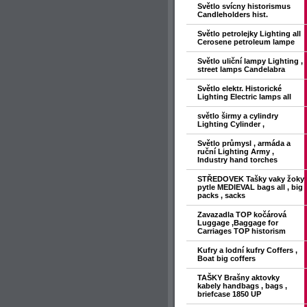
Světlo svícny historismus
Candleholders hist.
Světlo petrolejky Lighting all
Cerosene petroleum lampe
Světlo uliční lampy Lighting ,
street lamps Candelabra
Světlo elektr. Historické
Lighting Electric lamps all
světlo širmy a cylindry
Lighting Cylinder ,
Světlo průmysl , armáda a
ruční Lighting Army ,
Industry hand torches
STŘEDOVEK Tašky vaky žoky
pytle MEDIEVAL bags all , big
packs , sacks
Zavazadla TOP kočárová
Luggage ,Baggage for
Carriages TOP historism
Kufry a lodní kufry Coffers ,
Boat big coffers
TAŠKY Brašny aktovky
kabely handbags , bags ,
briefcase 1850 UP