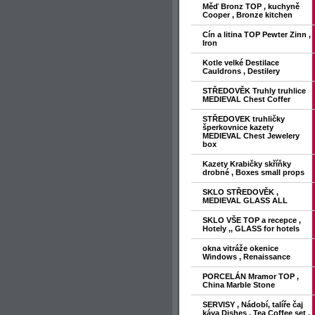
Měď Bronz TOP , kuchyně
Cooper , Bronze kitchen
Cín a litina TOP Pewter Zinn ,
Iron
Kotle velké Destilace
Cauldrons , Destilery
STŘEDOVĚK Truhly truhlice
MEDIEVAL Chest Coffer
STŘEDOVEK truhličky
šperkovnice kazety
MEDIEVAL Chest Jewelery
box
Kazety Krabičky skříňky
drobné , Boxes small props
SKLO STŘEDOVĚK ,
MEDIEVAL GLASS ALL
SKLO VŠE TOP a recepce ,
Hotely ,, GLASS for hotels
okna vitráže okenice
Windows , Renaissance
PORCELÁN Mramor TOP ,
China Marble Stone
SERVISY , Nádobí, talíře čaj
káva Dishes , Tea Coffee set ,