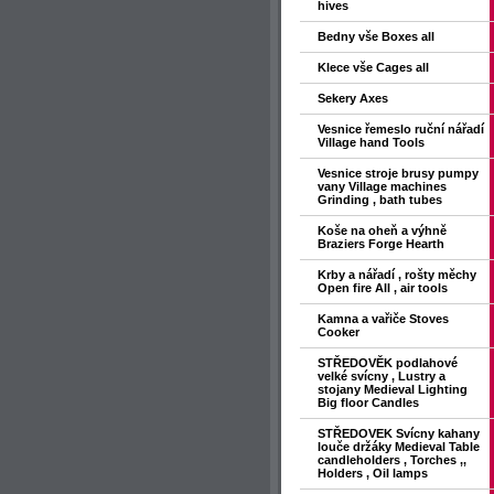
hives
Bedny vše Boxes all
Klece vše Cages all
Sekery Axes
Vesnice řemeslo ruční nářadí
Village hand Tools
Vesnice stroje brusy pumpy
vany Village machines
Grinding , bath tubes
Koše na oheň a výhně
Braziers Forge Hearth
Krby a nářadí , rošty měchy
Open fire All , air tools
Kamna a vařiče Stoves
Cooker
STŘEDOVĚK podlahové
velké svícny , Lustry a
stojany Medieval Lighting
Big floor Candles
STŘEDOVEK Svícny kahany
louče držáky Medieval Table
candleholders , Torches ,,
Holders , Oil lamps