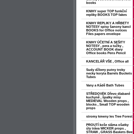
books
KNIHY super TOP funkční
repliky BOOKS TOP fakes
KNIHY REPLIKY A HŘBETY
NOTESY spisy šanony kancl
BOOKS for Office notices
Files papers envelope
KNIHY ÚČETNÍ A SEŠITY
NOTESY , pera a tužky ,
ACCOUNT BOOK diary
Office books Pens Pencil
KANCELÁŘ VŠE , Office all
Sudy džbery putny troky
necky koryta Barrels Buckets
Tubes
Vany a Kádě Bath Tubes
STŘEDOVĖK Dřevo dlabané
kuchyně , špalky mísy
MEDIEVAL Wooden props ,
blocks , Small TOP wooden
props
stromy kmeny les Tree Forest
PROUTÍ koše sláma ošatky
úly tráva WICKER props ,
STRAW , GRASS Baskets Bee